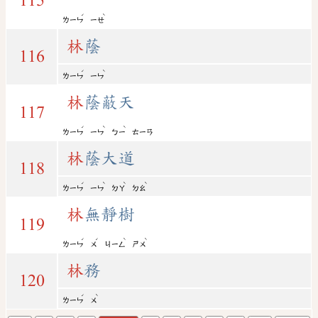
115
ˊ
ˋ
ㄌㄧㄣ
ㄧㄝ
林
蔭
116
ˊ
ˋ
ㄌㄧㄣ
ㄧㄣ
林
蔭蔽天
117
ˊ
ˋ
ˋ
ㄌㄧㄣ
ㄧㄣ
ㄅㄧ
ㄊㄧㄢ
林
蔭大道
118
ˊ
ˋ
ˋ
ˋ
ㄌㄧㄣ
ㄧㄣ
ㄉㄚ
ㄉㄠ
林
無靜樹
119
ˊ
ˊ
ˋ
ˋ
ㄌㄧㄣ
ㄨ
ㄐㄧㄥ
ㄕㄨ
林
務
120
ˊ
ˋ
ㄌㄧㄣ
ㄨ