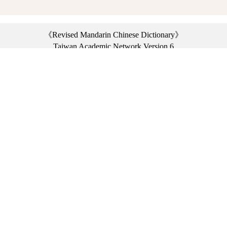
《Revised Mandarin Chinese Dictionary》
Taiwan Academic Network Version 6
©2021 Ministry of Education, R.O.C. All rights reserved.
︿
:::
Privacy statement
|
Dictionary network
|
Opinion exchange
|
Network Links
Headquarters: No. 2, Sanshu Rd., Sanxia Dist., New Taipei City 23703, Taiwan
(R.O.C.)、
Taipei Branch: No. 179, Sec. 1, Heping E. Rd., Daan Dist., Taipei City 10644,
Taiwan (R.O.C.)、
Taichung Branch Offices: No. 67, Shifan St., Fengyuan Dist., Taichung City 42081,
Taiwan (R.O.C.)
Telephone Switchboard：(02)7740-7890、
Fax：(02)7740-7064、
TANet VoIP：9009-7890
Online Users: 3258