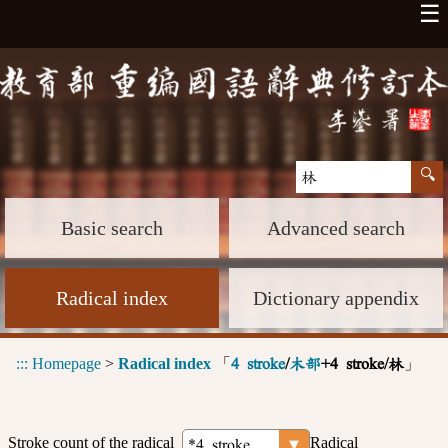
☰
Basic search
Advanced search
Radical index
Dictionary appendix
:::
Homepage
>
Radical index
「
」
4 stroke
/
木部
+4 stroke/林
Stroke count of the radical
Radical