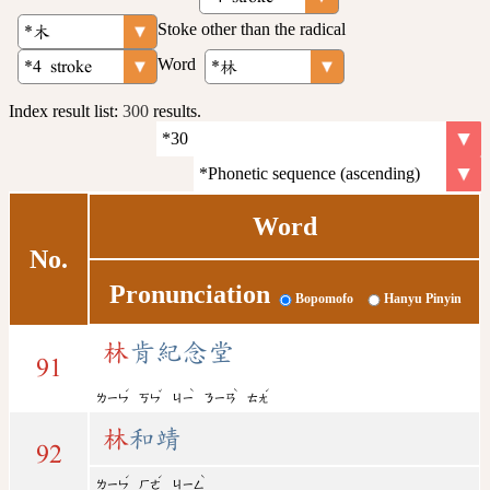
Stoke other than the radical
Word
Index result list:
300
results.
Word
No.
Pronunciation
Bopomofo
Hanyu Pinyin
林
肯紀念堂
91
ˊ
ˇ
ˋ
ˋ
ˊ
ㄌㄧㄣ
ㄎㄣ
ㄐㄧ
ㄋㄧㄢ
ㄊㄤ
林
和靖
92
ˊ
ˊ
ˋ
ㄌㄧㄣ
ㄏㄜ
ㄐㄧㄥ