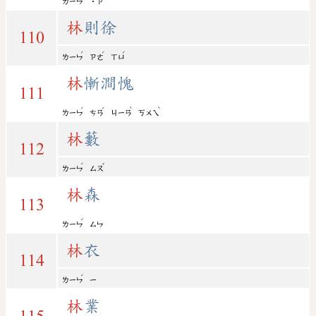
ㄌㄧㄣ
˙ㄗ
林
則徐
110
ˊ
ˊ
ˊ
ㄌㄧㄣ
ㄗㄜ
ㄒㄩ
林
慚澗愧
111
ˊ
ˊ
ˋ
ˋ
ㄌㄧㄣ
ㄘㄢ
ㄐㄧㄢ
ㄎㄨㄟ
林
藪
112
ˊ
ˇ
ㄌㄧㄣ
ㄙㄡ
林
森
113
ˊ
ㄌㄧㄣ
ㄙㄣ
林
衣
114
ˊ
ㄌㄧㄣ
ㄧ
林
業