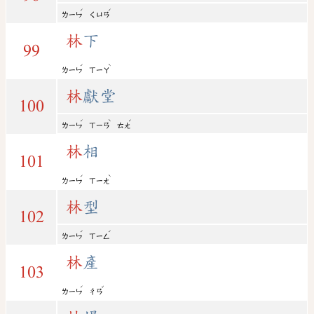
ˊ
ˊ
ㄌㄧㄣ
ㄑㄩㄢ
林
下
99
ˊ
ˋ
ㄌㄧㄣ
ㄒㄧㄚ
林
獻堂
100
ˊ
ˋ
ˊ
ㄌㄧㄣ
ㄒㄧㄢ
ㄊㄤ
林
相
101
ˊ
ˋ
ㄌㄧㄣ
ㄒㄧㄤ
林
型
102
ˊ
ˊ
ㄌㄧㄣ
ㄒㄧㄥ
林
產
103
ˊ
ˇ
ㄌㄧㄣ
ㄔㄢ