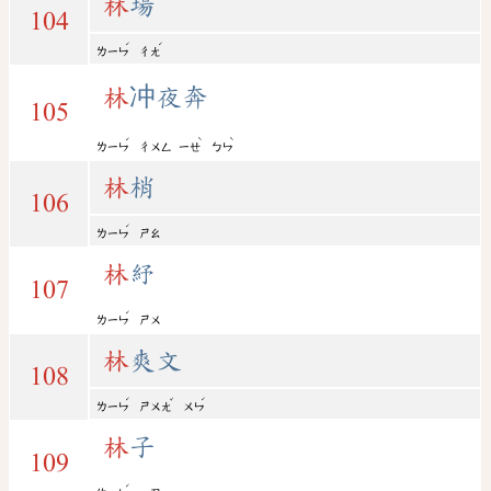
林
場
104
ˊ
ˊ
ㄌㄧㄣ
ㄔㄤ
林
冲夜奔
105
ˊ
ˋ
ˋ
ㄌㄧㄣ
ㄔㄨㄥ
ㄧㄝ
ㄅㄣ
林
梢
106
ˊ
ㄌㄧㄣ
ㄕㄠ
林
紓
107
ˊ
ㄌㄧㄣ
ㄕㄨ
林
爽文
108
ˊ
ˇ
ˊ
ㄌㄧㄣ
ㄕㄨㄤ
ㄨㄣ
林
子
109
ˊ