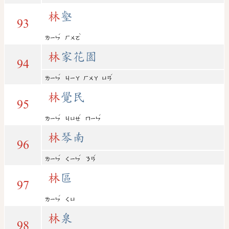
林
壑
93
ˊ
ˋ
ㄌㄧㄣ
ㄏㄨㄛ
林
家花園
94
ˊ
ˊ
ㄌㄧㄣ
ㄐㄧㄚ
ㄏㄨㄚ
ㄩㄢ
林
覺民
95
ˊ
ˊ
ˊ
ㄌㄧㄣ
ㄐㄩㄝ
ㄇㄧㄣ
林
琴南
96
ˊ
ˊ
ˊ
ㄌㄧㄣ
ㄑㄧㄣ
ㄋㄢ
林
區
97
ˊ
ㄌㄧㄣ
ㄑㄩ
林
泉
98