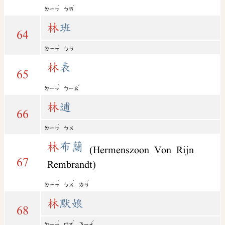
ˊ
ˊ
ㄌㄧㄣ
ㄅㄞ
林
班
64
ˊ
ㄌㄧㄣ
ㄅㄢ
林
表
65
ˊ
ˇ
ㄌㄧㄣ
ㄅㄧㄠ
林
逋
66
ˊ
ㄌㄧㄣ
ㄅㄨ
林
布蘭
(Hermenszoon Von Rijn
67
Rembrandt)
ˊ
ˋ
ˊ
ㄌㄧㄣ
ㄅㄨ
ㄌㄢ
林
默娘
68
ˊ
ˋ
ˊ
ㄌㄧㄣ
ㄇㄛ
ㄋㄧㄤ