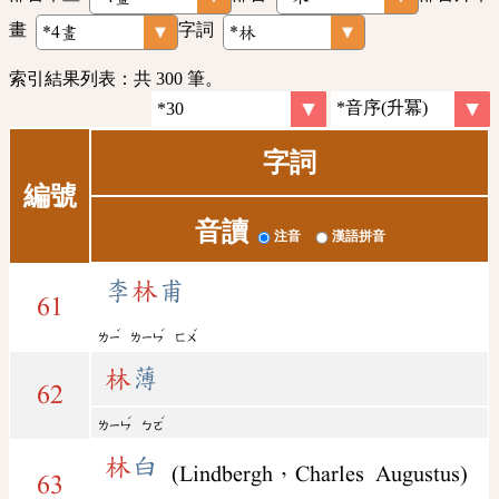
畫
字詞
索引結果列表：共 300 筆。
字詞
編號
音讀
注音
漢語拼音
李
林
甫
61
ˇ
ˊ
ˇ
ㄌㄧ
ㄌㄧㄣ
ㄈㄨ
林
薄
62
ˊ
ˊ
ㄌㄧㄣ
ㄅㄛ
林
白
(Lindbergh，Charles Augustus)
63