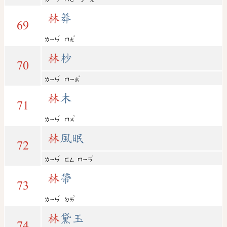
林
莽
69
ˊ
ˇ
ㄌㄧㄣ
ㄇㄤ
林
杪
70
ˊ
ˇ
ㄌㄧㄣ
ㄇㄧㄠ
林
木
71
ˊ
ˋ
ㄌㄧㄣ
ㄇㄨ
林
風眠
72
ˊ
ˊ
ㄌㄧㄣ
ㄈㄥ
ㄇㄧㄢ
林
帶
73
ˊ
ˋ
ㄌㄧㄣ
ㄉㄞ
林
黛玉
74