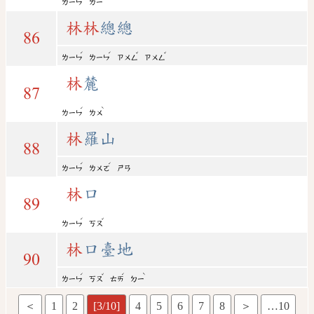
ㄌㄧㄣ
ㄌㄧ
林
林
總總
86
ˊ
ˊ
ˇ
ˇ
ㄌㄧㄣ
ㄌㄧㄣ
ㄗㄨㄥ
ㄗㄨㄥ
林
麓
87
ˊ
ˋ
ㄌㄧㄣ
ㄌㄨ
林
羅山
88
ˊ
ˊ
ㄌㄧㄣ
ㄌㄨㄛ
ㄕㄢ
林
口
89
ˊ
ˇ
ㄌㄧㄣ
ㄎㄡ
林
口臺地
90
ˊ
ˇ
ˊ
ˋ
ㄌㄧㄣ
ㄎㄡ
ㄊㄞ
ㄉㄧ
＜
1
2
[3/10]
4
5
6
7
8
＞
…10