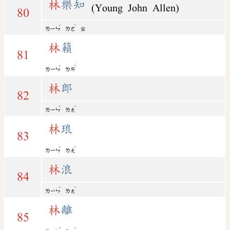
林
樂知
(Young John Allen)
80
ˊ
ˋ
ㄌㄧㄣ
ㄌㄜ
ㄓ
林
籟
81
ˊ
ˋ
ㄌㄧㄣ
ㄌㄞ
林
郎
82
ˊ
ˊ
ㄌㄧㄣ
ㄌㄤ
林
琅
83
ˊ
ˊ
ㄌㄧㄣ
ㄌㄤ
林
浪
84
ˊ
ˋ
ㄌㄧㄣ
ㄌㄤ
林
離
85
ˊ
ˊ