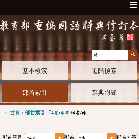
☰
基本檢索
進階檢索
部首索引
辭典附錄
:::
首頁
>
部首索引
「
」
4畫
/
木部
+4畫/林
部首筆畫
部首
部首外筆