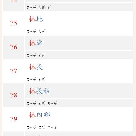
ˊ
ˋ
ˋ
ㄌㄧㄣ
ㄉㄞ
ㄩ
林
地
75
ˊ
ˋ
ㄌㄧㄣ
ㄉㄧ
林
濤
76
ˊ
ㄌㄧㄣ
ㄊㄠ
林
投
77
ˊ
ˊ
ㄌㄧㄣ
ㄊㄡ
林
投姐
78
ˊ
ˊ
ˇ
ㄌㄧㄣ
ㄊㄡ
ㄐㄧㄝ
林
內鄉
79
ˊ
ˋ
ㄌㄧㄣ
ㄋㄟ
ㄒㄧㄤ