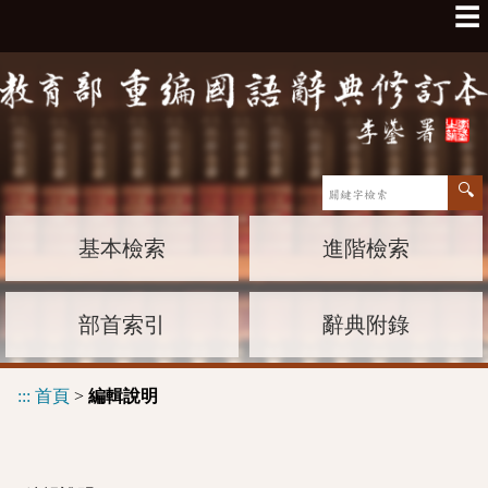
☰
基本檢索
進階檢索
部首索引
辭典附錄
:::
首頁
>
編輯說明