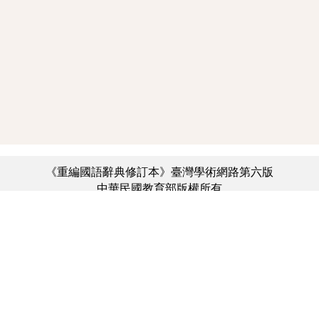
《重編國語辭典修訂本》臺灣學術網路第六版
中華民國教育部版權所有
:::
個資法及隱私聲明
|
辭典公眾授權網
|
意見交流
|
網網相連
三峽總院區地址：新北市三峽區三樹路2號、
︿
臺北院區地址：臺北市大安區和平東路一段179號、