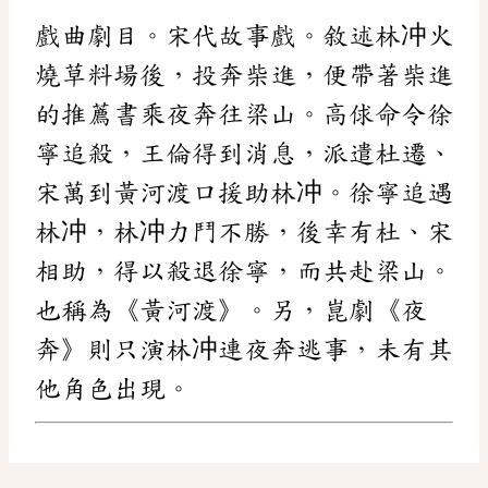
戲曲劇目。宋代故事戲。敘述林冲火
燒草料場後，投奔柴進，便帶著柴進
的推薦書乘夜奔往梁山。高俅命令徐
寧追殺，王倫得到消息，派遣杜遷、
宋萬到黃河渡口援助林冲。徐寧追遇
林冲，林冲力鬥不勝，後幸有杜、宋
相助，得以殺退徐寧，而共赴梁山。
也稱為《黃河渡》。另，崑劇《夜
奔》則只演林冲連夜奔逃事，未有其
他角色出現。