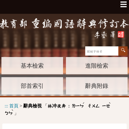
☰
基本檢索
進階檢索
部首索引
辭典附錄
ˊ
ˋ
:::
首頁
>
辭典檢視
「
林冲夜奔 :
ㄌㄧㄣ
ㄔㄨㄥ
ㄧㄝ
ˋ
」
ㄅㄣ