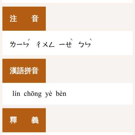
注 音
ˊ
ˋ
ˋ
ㄌㄧㄣ
ㄔㄨㄥ
ㄧㄝ
ㄅㄣ
漢語拼音
lín chōng yè bèn
釋 義