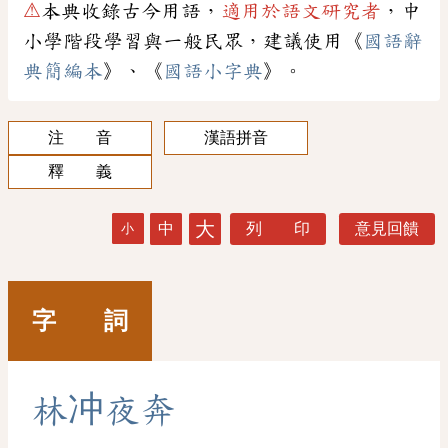
⚠
本典收錄古今用語，
適用於語文研究者
，中
小學階段學習與一般民眾，建議使用《
國語辭
典簡編本
》、《
國語小字典
》。
注 音
漢語拼音
釋 義
大
中
列 印
意見回饋
小
字 詞
林
冲
夜
奔