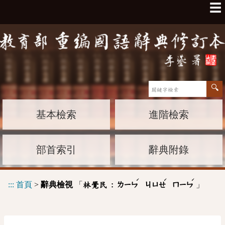
☰
基本檢索
進階檢索
部首索引
辭典附錄
ˊ
ˊ
ˊ
:::
首頁
>
辭典檢視
「
」
林覺民 :
ㄌㄧㄣ
ㄐㄩㄝ
ㄇㄧㄣ