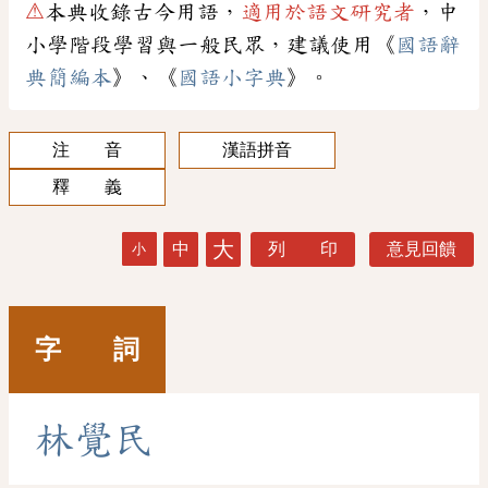
⚠
本典收錄古今用語，
適用於語文研究者
，中
小學階段學習與一般民眾，建議使用《
國語辭
典簡編本
》、《
國語小字典
》。
注 音
漢語拼音
釋 義
大
中
列 印
意見回饋
小
字 詞
林
覺
民