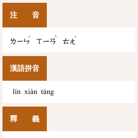
注 音
ˊ
ˋ
ˊ
ㄌㄧㄣ
ㄒㄧㄢ
ㄊㄤ
漢語拼音
lín xiàn táng
釋 義