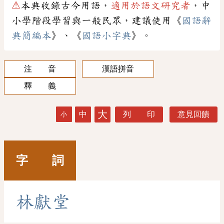
⚠
本典收錄古今用語，
適用於語文研究者
，中
小學階段學習與一般民眾，建議使用《
國語辭
典簡編本
》、《
國語小字典
》。
注 音
漢語拼音
釋 義
大
中
列 印
意見回饋
小
字 詞
林
獻
堂