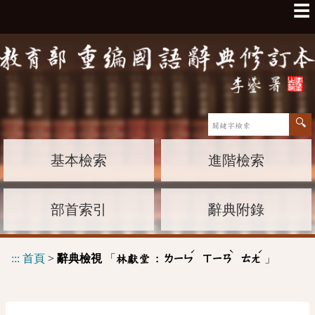
☰
基本檢索
進階檢索
部首索引
辭典附錄
ˊ
ˋ
ˊ
:::
首頁
>
辭典檢視
「
」
林獻堂 :
ㄌㄧㄣ
ㄒㄧㄢ
ㄊㄤ