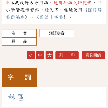
⚠
本典收錄古今用語，
適用於語文研究者
，中
小學階段學習與一般民眾，建議使用《
國語辭
典簡編本
》、《
國語小字典
》。
注 音
漢語拼音
釋 義
大
中
列 印
意見回饋
小
字 詞
林
區