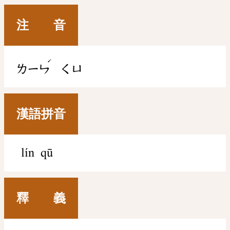
注 音
ˊ
ㄌㄧㄣ
ㄑㄩ
漢語拼音
lín qū
釋 義