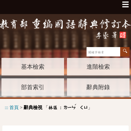
☰
基本檢索
進階檢索
部首索引
辭典附錄
ˊ
:::
首頁
>
辭典檢視
「
」
林區 :
ㄌㄧㄣ
ㄑㄩ