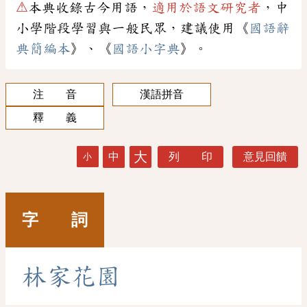
⚠
本典收錄古今用語，
適用於語文研究者
，中
小學階段學習與一般民眾，建議使用《
國語辭
典簡編本
》、《
國語小字典
》。
注 音
漢語拼音
釋 義
大
中
列 印
意見回饋
小
字 詞
林
家
花
園