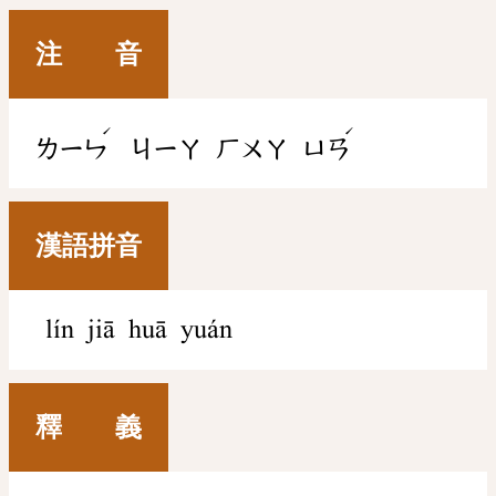
注 音
ˊ
ˊ
ㄌㄧㄣ
ㄐㄧㄚ
ㄏㄨㄚ
ㄩㄢ
漢語拼音
lín jiā huā yuán
釋 義