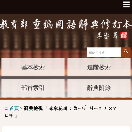
☰
基本檢索
進階檢索
部首索引
辭典附錄
ˊ
:::
首頁
>
辭典檢視
「
林家花園 :
ㄌㄧㄣ
ㄐㄧㄚ
ㄏㄨㄚ
ˊ
」
ㄩㄢ