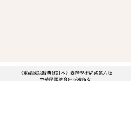
《重編國語辭典修訂本》臺灣學術網路第六版
中華民國教育部版權所有
:::
個資法及隱私聲明
|
辭典公眾授權網
|
意見交流
|
網網相連
三峽總院區地址：新北市三峽區三樹路2號、
︿
臺北院區地址：臺北市大安區和平東路一段179號、