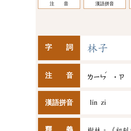
注 音
漢語拼音
林
子
字 詞
ˊ
注 音
ㄌㄧㄣ
˙ㄗ
漢語拼音
lín zi
釋 義
樹林。《初刻