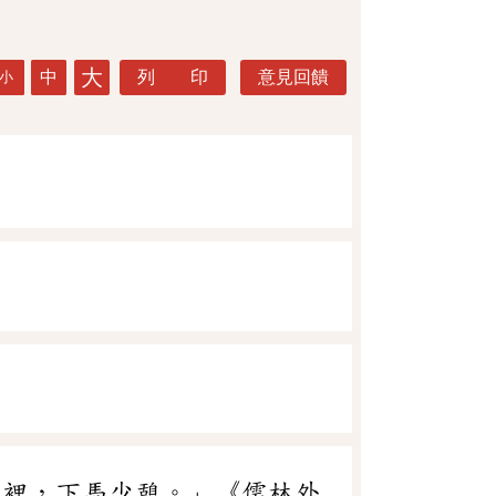
大
中
列 印
意見回饋
小
子
裡，下馬少憩。」《儒林外