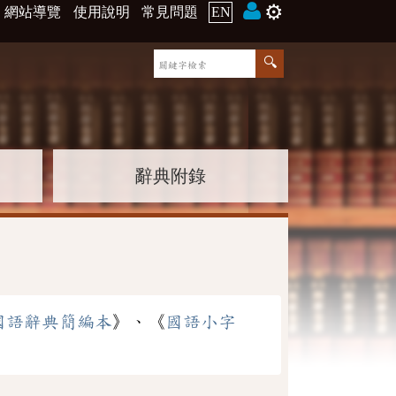
⚙️
網站導覽
使用說明
常見問題
EN
辭典附錄
國語辭典簡編本
》、《
國語小字