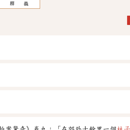
釋 義
拍案驚奇》卷九：「在郊外十餘里一個
林