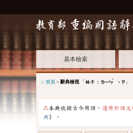
基本檢索
ˊ
:::
首頁
>
辭典檢視
「
」
林子 :
ㄌㄧㄣ
˙ㄗ
⚠
本典收錄古今用語，
適用於語文
典
》。