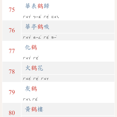
華表
鶴
歸
75
ˊ
ˇ
ˋ
ㄏㄨㄚ
ㄅㄧㄠ
ㄏㄜ
ㄍㄨㄟ
華亭
鶴
唳
76
ˋ
ˊ
ˋ
ˋ
ㄏㄨㄚ
ㄊㄧㄥ
ㄏㄜ
ㄌㄧ
化
鶴
77
ˋ
ˋ
ㄏㄨㄚ
ㄏㄜ
火
鶴
花
78
ˇ
ˋ
ㄏㄨㄛ
ㄏㄜ
ㄏㄨㄚ
灰
鶴
79
ˋ
ㄏㄨㄟ
ㄏㄜ
黃
鶴
樓
80