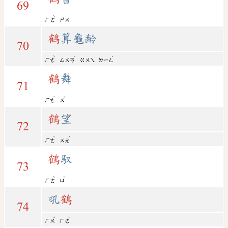
69
ˋ
ㄏㄜ
ㄕㄨ
鶴
算龜齡
70
ˋ
ˋ
ˊ
ㄏㄜ
ㄙㄨㄢ
ㄍㄨㄟ
ㄌㄧㄥ
鶴
舞
71
ˋ
ˇ
ㄏㄜ
ㄨ
鶴
望
72
ˋ
ˋ
ㄏㄜ
ㄨㄤ
鶴
馭
73
ˋ
ˋ
ㄏㄜ
ㄩ
吼
鶴
74
ˇ
ˋ
ㄏㄡ
ㄏㄜ