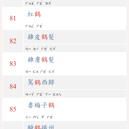
ˊ
ˋ
ˊ
ㄏㄨㄤ
ㄏㄜ
ㄌㄡ
紅
鶴
81
ˊ
ˋ
ㄏㄨㄥ
ㄏㄜ
雞皮
鶴
髮
82
ˊ
ˋ
ˇ
ㄐㄧ
ㄆㄧ
ㄏㄜ
ㄈㄚ
雞膚
鶴
髮
83
ˋ
ˇ
ㄐㄧ
ㄈㄨ
ㄏㄜ
ㄈㄚ
駕
鶴
西歸
84
ˋ
ˋ
ㄐㄧㄚ
ㄏㄜ
ㄒㄧ
ㄍㄨㄟ
妻梅子
鶴
85
ˊ
ˇ
ˋ
ㄑㄧ
ㄇㄟ
ㄗ
ㄏㄜ
騎
鶴
揚州