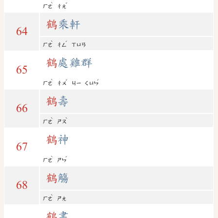
ˋ
ˇ
ㄏㄜ
ㄔㄤ
鶴
乘軒
64
ˋ
ˊ
ㄏㄜ
ㄔㄥ
ㄒㄩㄢ
鶴
處雞群
65
ˋ
ˇ
ˊ
ㄏㄜ
ㄔㄨ
ㄐㄧ
ㄑㄩㄣ
鶴
壽
66
ˋ
ˋ
ㄏㄜ
ㄕㄡ
鶴
神
67
ˋ
ˊ
ㄏㄜ
ㄕㄣ
鶴
觴
68
ˋ
ㄏㄜ
ㄕㄤ
鶴
書