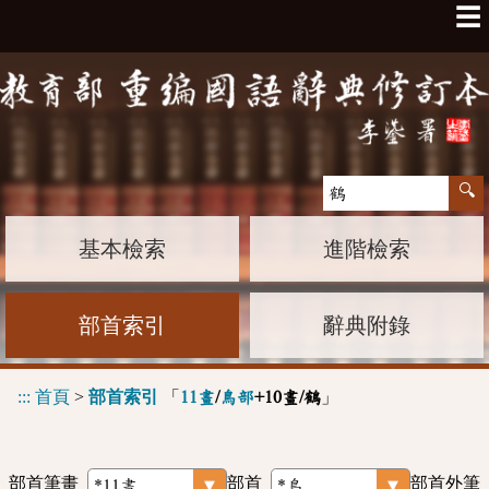
☰
基本檢索
進階檢索
部首索引
辭典附錄
:::
首頁
>
部首索引
「
」
11畫
/
鳥部
+10畫/鶴
部首筆畫
部首
部首外筆