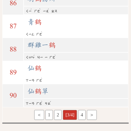
86
ˊ
ˋ
ˊ
ㄑㄧ
ㄏㄜ
ㄧㄤ
ㄓㄡ
青
鶴
87
ˋ
ㄑㄧㄥ
ㄏㄜ
群雞一
鶴
88
ˊ
ˋ
ㄑㄩㄣ
ㄐㄧ
ㄧ
ㄏㄜ
仙
鶴
89
ˋ
ㄒㄧㄢ
ㄏㄜ
仙
鶴
草
90
ˋ
ˇ
ㄒㄧㄢ
ㄏㄜ
ㄘㄠ
＜
1
2
[3/4]
4
＞