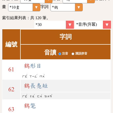
畫
字詞
索引結果列表：共 120 筆。
字詞
編號
音讀
注音
漢語拼音
鶴
形目
61
ˋ
ˊ
ˋ
ㄏㄜ
ㄒㄧㄥ
ㄇㄨ
鶴
長鳧短
62
ˋ
ˊ
ˊ
ˇ
ㄏㄜ
ㄔㄤ
ㄈㄨ
ㄉㄨㄢ
鶴
氅
63