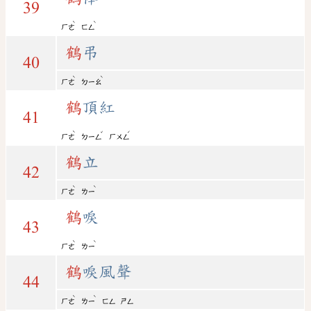
39
ˋ
ˋ
ㄏㄜ
ㄈㄥ
鶴
弔
40
ˋ
ˋ
ㄏㄜ
ㄉㄧㄠ
鶴
頂紅
41
ˋ
ˇ
ˊ
ㄏㄜ
ㄉㄧㄥ
ㄏㄨㄥ
鶴
立
42
ˋ
ˋ
ㄏㄜ
ㄌㄧ
鶴
唳
43
ˋ
ˋ
ㄏㄜ
ㄌㄧ
鶴
唳風聲
44
ˋ
ˋ
ㄏㄜ
ㄌㄧ
ㄈㄥ
ㄕㄥ