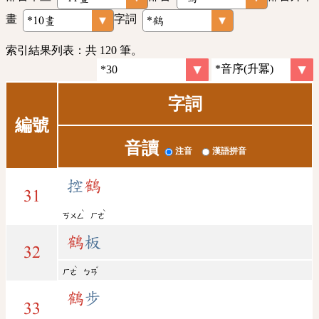
畫
字詞
索引結果列表：共 120 筆。
字詞
編號
音讀
注音
漢語拼音
控
鶴
31
ˋ
ˋ
ㄎㄨㄥ
ㄏㄜ
鶴
板
32
ˋ
ˇ
ㄏㄜ
ㄅㄢ
鶴
步
33