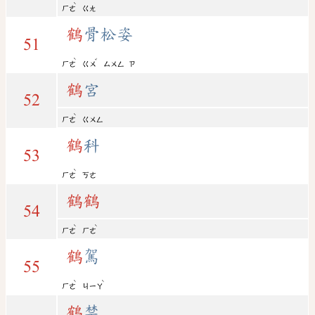
ˋ
ㄏㄜ
ㄍㄤ
鶴
骨松姿
51
ˋ
ˇ
ㄏㄜ
ㄍㄨ
ㄙㄨㄥ
ㄗ
鶴
宮
52
ˋ
ㄏㄜ
ㄍㄨㄥ
鶴
科
53
ˋ
ㄏㄜ
ㄎㄜ
鶴
鶴
54
ˋ
ˋ
ㄏㄜ
ㄏㄜ
鶴
駕
55
ˋ
ˋ
ㄏㄜ
ㄐㄧㄚ
鶴
禁