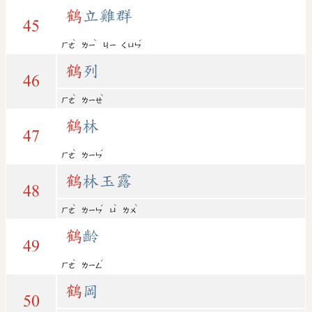
鶴
立雞群
45
ˋ
ˋ
ˊ
ㄏㄜ
ㄌㄧ
ㄐㄧ
ㄑㄩㄣ
鶴
列
46
ˋ
ˋ
ㄏㄜ
ㄌㄧㄝ
鶴
林
47
ˋ
ˊ
ㄏㄜ
ㄌㄧㄣ
鶴
林玉露
48
ˋ
ˊ
ˋ
ˋ
ㄏㄜ
ㄌㄧㄣ
ㄩ
ㄌㄨ
鶴
齡
49
ˋ
ˊ
ㄏㄜ
ㄌㄧㄥ
鶴
岡
50