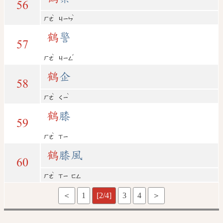
56
ˋ
ˋ
ㄏㄜ
ㄐㄧㄣ
鶴
警
57
ˋ
ˇ
ㄏㄜ
ㄐㄧㄥ
鶴
企
58
ˋ
ˋ
ㄏㄜ
ㄑㄧ
鶴
膝
59
ˋ
ㄏㄜ
ㄒㄧ
鶴
膝風
60
ˋ
ㄏㄜ
ㄒㄧ
ㄈㄥ
＜
1
[2/4]
3
4
＞