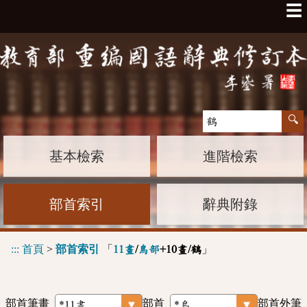
☰
基本檢索
進階檢索
部首索引
辭典附錄
:::
首頁
>
部首索引
「
」
11畫
/
鳥部
+10畫/鶴
部首筆畫
部首
部首外筆