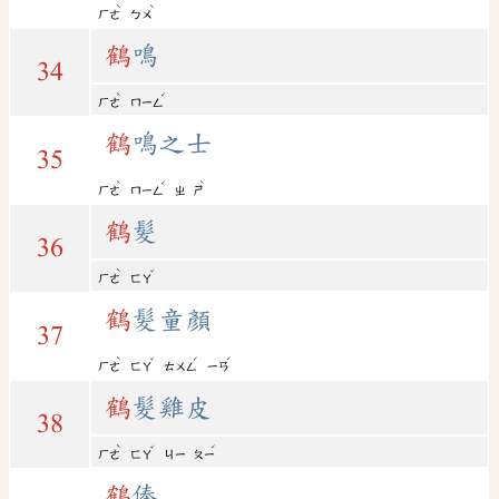
ˋ
ˋ
ㄏㄜ
ㄅㄨ
鶴
鳴
34
ˋ
ˊ
ㄏㄜ
ㄇㄧㄥ
鶴
鳴之士
35
ˋ
ˊ
ˋ
ㄏㄜ
ㄇㄧㄥ
ㄓ
ㄕ
鶴
髮
36
ˋ
ˇ
ㄏㄜ
ㄈㄚ
鶴
髮童顏
37
ˋ
ˇ
ˊ
ˊ
ㄏㄜ
ㄈㄚ
ㄊㄨㄥ
ㄧㄢ
鶴
髮雞皮
38
ˋ
ˇ
ˊ
ㄏㄜ
ㄈㄚ
ㄐㄧ
ㄆㄧ
鶴
俸