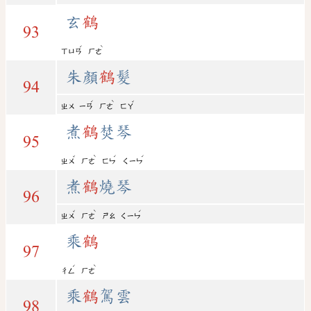
玄
鶴
93
ˊ
ˋ
ㄒㄩㄢ
ㄏㄜ
朱顏
鶴
髮
94
ˊ
ˋ
ˇ
ㄓㄨ
ㄧㄢ
ㄏㄜ
ㄈㄚ
煮
鶴
焚琴
95
ˇ
ˋ
ˊ
ˊ
ㄓㄨ
ㄏㄜ
ㄈㄣ
ㄑㄧㄣ
煮
鶴
燒琴
96
ˇ
ˋ
ˊ
ㄓㄨ
ㄏㄜ
ㄕㄠ
ㄑㄧㄣ
乘
鶴
97
ˊ
ˋ
ㄔㄥ
ㄏㄜ
乘
鶴
駕雲
98