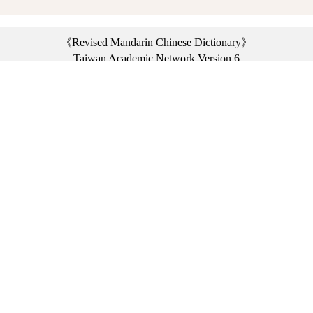
《Revised Mandarin Chinese Dictionary》
Taiwan Academic Network Version 6
©2021 Ministry of Education, R.O.C. All rights reserved.
︿
:::
Privacy statement
|
Dictionary network
|
Opinion exchange
|
Network Links
Headquarters: No. 2, Sanshu Rd., Sanxia Dist., New Taipei City 23703, Taiwan
(R.O.C.)、
Taipei Branch: No. 179, Sec. 1, Heping E. Rd., Daan Dist., Taipei City 10644,
Taiwan (R.O.C.)、
Taichung Branch Offices: No. 67, Shifan St., Fengyuan Dist., Taichung City 42081,
Taiwan (R.O.C.)
Telephone Switchboard：(02)7740-7890、
Fax：(02)7740-7064、
TANet VoIP：9009-7890
Online Users: 4097