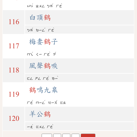
ˊ
ˊ
ˋ
ㄩㄣ
ㄓㄨㄥ
ㄅㄞ
ㄏㄜ
白頂
鶴
116
ˊ
ˇ
ˋ
ㄅㄞ
ㄉㄧㄥ
ㄏㄜ
梅妻
鶴
子
117
ˊ
ˋ
ˇ
ㄇㄟ
ㄑㄧ
ㄏㄜ
ㄗ
風聲
鶴
唳
118
ˋ
ˋ
ㄈㄥ
ㄕㄥ
ㄏㄜ
ㄌㄧ
鶴
鳴九皋
119
ˋ
ˊ
ˇ
ㄏㄜ
ㄇㄧㄥ
ㄐㄧㄡ
ㄍㄠ
羊公
鶴
120
ˊ
ˋ
ㄧㄤ
ㄍㄨㄥ
ㄏㄜ