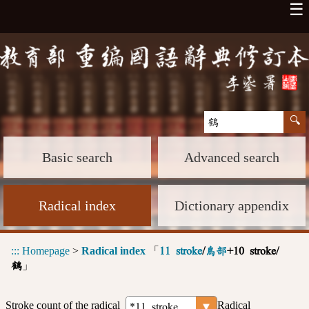
☰
Basic search
Advanced search
Radical index
Dictionary appendix
:::
Homepage
>
Radical index
「
11 stroke
/
鳥部
+10 stroke/
」
鶴
Stroke count of the radical
Radical