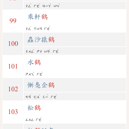
ˊ
ˋ
ˋ
ˊ
ㄔㄥ
ㄏㄜ
ㄐㄧㄚ
ㄩㄣ
乘軒
鶴
99
ˊ
ˋ
ㄔㄥ
ㄒㄩㄢ
ㄏㄜ
蟲沙猿
鶴
100
ˊ
ˊ
ˋ
ㄔㄨㄥ
ㄕㄚ
ㄩㄢ
ㄏㄜ
水
鶴
101
ˇ
ˋ
ㄕㄨㄟ
ㄏㄜ
慚鳧企
鶴
102
ˊ
ˊ
ˋ
ˋ
ㄘㄢ
ㄈㄨ
ㄑㄧ
ㄏㄜ
松
鶴
103
ˋ
ㄙㄨㄥ
ㄏㄜ