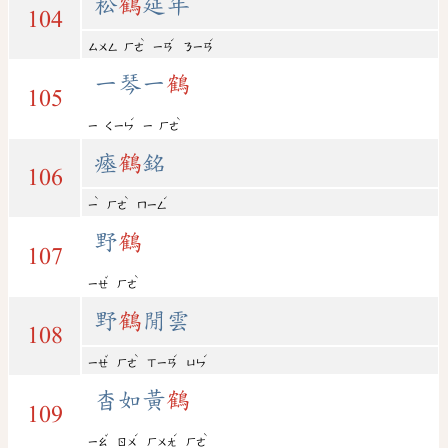
松
鶴
延年
104
ˋ
ˊ
ˊ
ㄙㄨㄥ
ㄏㄜ
ㄧㄢ
ㄋㄧㄢ
一琴一
鶴
105
ˊ
ˋ
ㄧ
ㄑㄧㄣ
ㄧ
ㄏㄜ
瘞
鶴
銘
106
ˋ
ˋ
ˊ
ㄧ
ㄏㄜ
ㄇㄧㄥ
野
鶴
107
ˇ
ˋ
ㄧㄝ
ㄏㄜ
野
鶴
閒雲
108
ˇ
ˋ
ˊ
ˊ
ㄧㄝ
ㄏㄜ
ㄒㄧㄢ
ㄩㄣ
杳如黃
鶴
109
ˇ
ˊ
ˊ
ˋ
ㄧㄠ
ㄖㄨ
ㄏㄨㄤ
ㄏㄜ