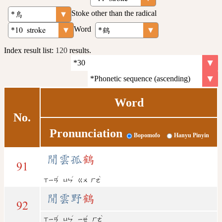
Stoke other than the radical
Word
Index result list:
120
results.
Word
No.
Pronunciation
Bopomofo
Hanyu Pinyin
閒雲孤
鶴
91
ˊ
ˊ
ˋ
ㄒㄧㄢ
ㄩㄣ
ㄍㄨ
ㄏㄜ
閒雲野
鶴
92
ˊ
ˊ
ˇ
ˋ
ㄒㄧㄢ
ㄩㄣ
ㄧㄝ
ㄏㄜ