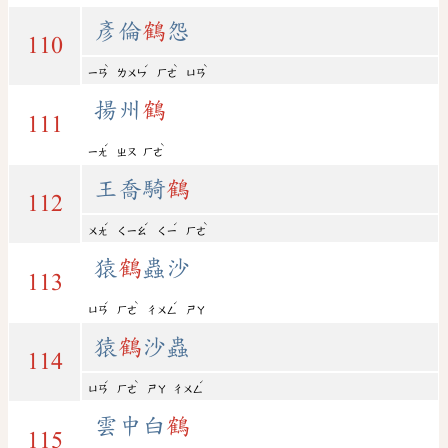
彥倫
鶴
怨
110
ˋ
ˊ
ˋ
ˋ
ㄧㄢ
ㄌㄨㄣ
ㄏㄜ
ㄩㄢ
揚州
鶴
111
ˊ
ˋ
ㄧㄤ
ㄓㄡ
ㄏㄜ
王喬騎
鶴
112
ˊ
ˊ
ˊ
ˋ
ㄨㄤ
ㄑㄧㄠ
ㄑㄧ
ㄏㄜ
猿
鶴
蟲沙
113
ˊ
ˋ
ˊ
ㄩㄢ
ㄏㄜ
ㄔㄨㄥ
ㄕㄚ
猿
鶴
沙蟲
114
ˊ
ˋ
ˊ
ㄩㄢ
ㄏㄜ
ㄕㄚ
ㄔㄨㄥ
雲中白
鶴
115