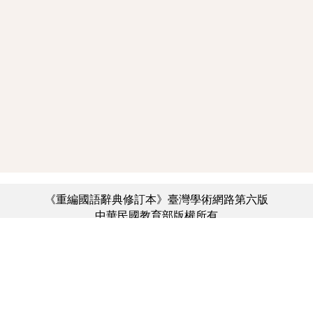
《重編國語辭典修訂本》臺灣學術網路第六版
中華民國教育部版權所有
:::
個資法及隱私聲明
|
辭典公眾授權網
|
意見交流
|
網網相連