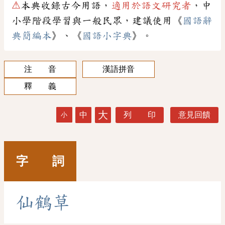
⚠
本典收錄古今用語，
適用於語文研究者
，中
小學階段學習與一般民眾，建議使用《
國語辭
典簡編本
》、《
國語小字典
》。
注 音
漢語拼音
釋 義
大
中
列 印
意見回饋
小
字 詞
仙
鶴
草