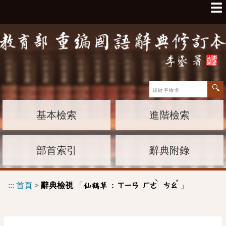
☰
基本檢索
進階檢索
部首索引
辭典附錄
ˋ
ˇ
:::
首頁
>
辭典檢視
「
」
仙鶴草 :
ㄒㄧㄢ
ㄏㄜ
ㄘㄠ