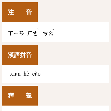
注 音
ˋ
ˇ
ㄒㄧㄢ
ㄏㄜ
ㄘㄠ
漢語拼音
xiān hè cǎo
釋 義