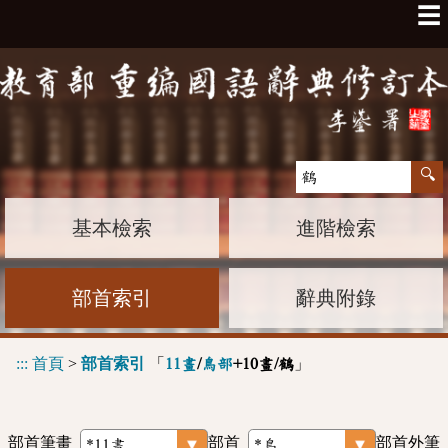
☰
基本檢索
進階檢索
部首索引
辭典附錄
:::
首頁
>
部首索引
「
」
11畫
/
鳥部
+10畫/鶴
部首筆畫
部首
部首外筆