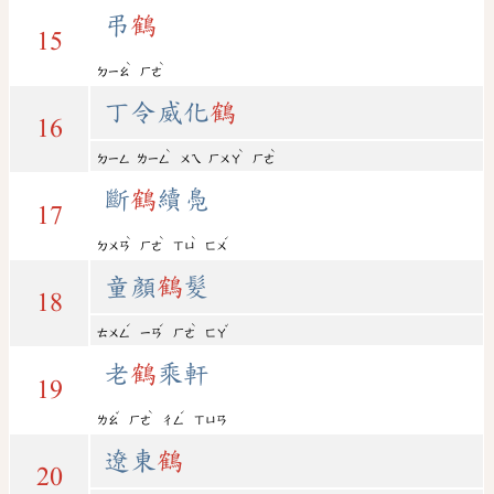
弔
鶴
15
ˋ
ˋ
ㄉㄧㄠ
ㄏㄜ
丁令威化
鶴
16
ˋ
ˋ
ˋ
ㄉㄧㄥ
ㄌㄧㄥ
ㄨㄟ
ㄏㄨㄚ
ㄏㄜ
斷
鶴
續鳧
17
ˋ
ˋ
ˋ
ˊ
ㄉㄨㄢ
ㄏㄜ
ㄒㄩ
ㄈㄨ
童顏
鶴
髮
18
ˊ
ˊ
ˋ
ˇ
ㄊㄨㄥ
ㄧㄢ
ㄏㄜ
ㄈㄚ
老
鶴
乘軒
19
ˇ
ˋ
ˊ
ㄌㄠ
ㄏㄜ
ㄔㄥ
ㄒㄩㄢ
遼東
鶴
20