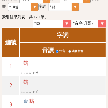
畫
字詞
索引結果列表：共 120 筆。
字詞
編號
音讀
注音
漢語拼音
鶴
1
ˋ
ㄏㄜ
(讀音)
鶴
2
ˊ
ㄏㄠ
(語音)
白
鶴
3