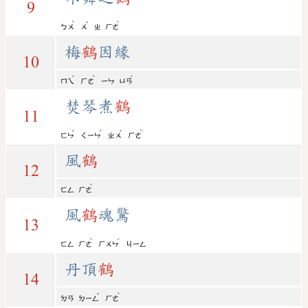
9
ˋ
ˇ
ˋ
ㄅㄨ
ㄨ
ㄓ
ㄏㄜ
梅
鶴
因緣
10
ˊ
ˋ
ˊ
ㄇㄟ
ㄏㄜ
ㄧㄣ
ㄩㄢ
焚琴煮
鶴
11
ˊ
ˊ
ˇ
ˋ
ㄈㄣ
ㄑㄧㄣ
ㄓㄨ
ㄏㄜ
風
鶴
12
ˋ
ㄈㄥ
ㄏㄜ
風
鶴
魂驚
13
ˋ
ˊ
ㄈㄥ
ㄏㄜ
ㄏㄨㄣ
ㄐㄧㄥ
丹頂
鶴
14
ˇ
ˋ
ㄉㄢ
ㄉㄧㄥ
ㄏㄜ