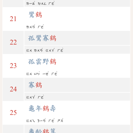
ˊ
ˋ
ㄌㄧㄠ
ㄉㄨㄥ
ㄏㄜ
鸞
鶴
21
ˊ
ˋ
ㄌㄨㄢ
ㄏㄜ
孤鸞寡
鶴
22
ˊ
ˇ
ˋ
ㄍㄨ
ㄌㄨㄢ
ㄍㄨㄚ
ㄏㄜ
孤雲野
鶴
23
ˊ
ˇ
ˋ
ㄍㄨ
ㄩㄣ
ㄧㄝ
ㄏㄜ
寡
鶴
24
ˇ
ˋ
ㄍㄨㄚ
ㄏㄜ
龜年
鶴
壽
25
ˊ
ˋ
ˋ
ㄍㄨㄟ
ㄋㄧㄢ
ㄏㄜ
ㄕㄡ
龜齡
鶴
算