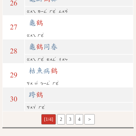
26
ˊ
ˋ
ˋ
ㄍㄨㄟ
ㄌㄧㄥ
ㄏㄜ
ㄙㄨㄢ
龜
鶴
27
ˋ
ㄍㄨㄟ
ㄏㄜ
龜
鶴
同春
28
ˋ
ˊ
ㄍㄨㄟ
ㄏㄜ
ㄊㄨㄥ
ㄔㄨㄣ
枯魚病
鶴
29
ˊ
ˋ
ˋ
ㄎㄨ
ㄩ
ㄅㄧㄥ
ㄏㄜ
跨
鶴
30
ˋ
ˋ
ㄎㄨㄚ
ㄏㄜ
[1/4]
2
3
4
＞