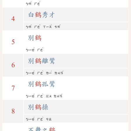
ˊ
ˋ
ㄅㄞ
ㄏㄜ
白
鶴
秀才
4
ˊ
ˋ
ˋ
ˊ
ㄅㄞ
ㄏㄜ
ㄒㄧㄡ
ㄘㄞ
別
鶴
5
ˊ
ˋ
ㄅㄧㄝ
ㄏㄜ
別
鶴
離鸞
6
ˊ
ˋ
ˊ
ˊ
ㄅㄧㄝ
ㄏㄜ
ㄌㄧ
ㄌㄨㄢ
別
鶴
孤鸞
7
ˊ
ˋ
ˊ
ㄅㄧㄝ
ㄏㄜ
ㄍㄨ
ㄌㄨㄢ
別
鶴
操
8
ˊ
ˋ
ㄅㄧㄝ
ㄏㄜ
ㄘㄠ
不舞之
鶴