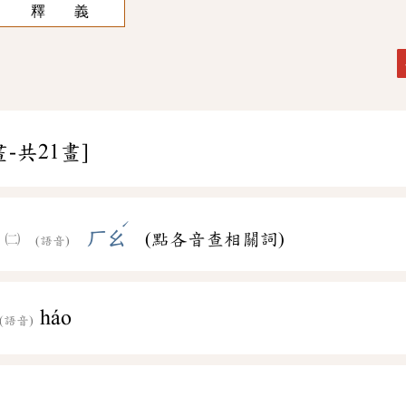
釋 義
畫-共21畫]
ˊ
ㄏㄠ
(點各音查相關詞)
(語音)
háo
(語音)
ˋ