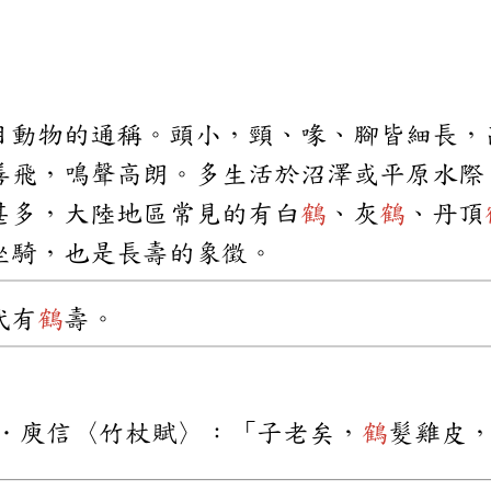
目動物的通稱。頭小，頸、喙、腳皆細長，
善飛，鳴聲高朗。多生活於沼澤或平原水際
甚多，大陸地區常見的有白
鶴
、灰
鶴
、丹頂
坐騎，也是長壽的象徵。
代有
鶴
壽。
．庾信〈竹杖賦〉：「子老矣，
鶴
髮雞皮