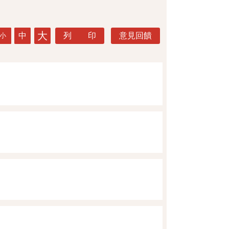
大
中
列 印
意見回饋
小