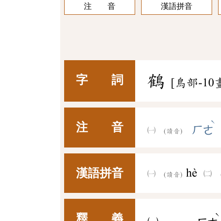
注 音
漢語拼音
鶴
字 詞
[鳥部-10
ˋ
注 音
ㄏㄜ
(讀音)
漢語拼音
hè
(讀音)
釋 義