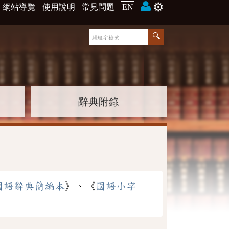
⚙️
網站導覽
使用說明
常見問題
EN
辭典附錄
國語辭典簡編本
》、《
國語小字