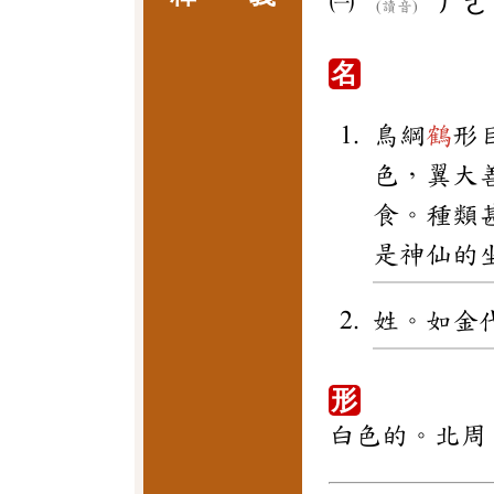
㈠
ㄏㄜ
(讀音)
名
鳥綱
鶴
形
色，翼大
食。種類
是神仙的
姓。如金
形
白色的。北周