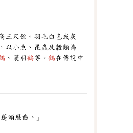
高三尺餘。羽毛白色或灰
，以小魚、昆蟲及穀類為
鶴
、蓑羽
鶴
等。
鶴
在傳說中
，蓬頭歷齒。」