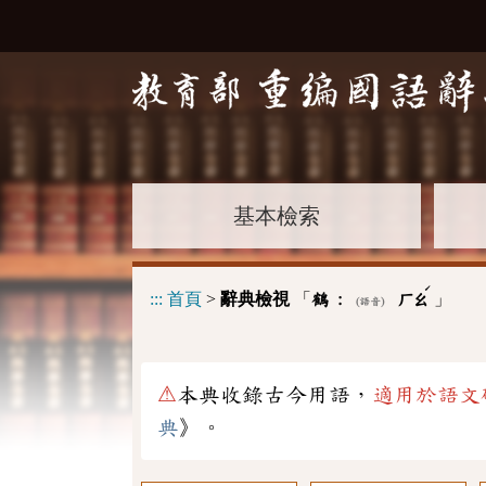
基本檢索
ˊ
:::
首頁
>
辭典檢視
「
」
鶴 :
ㄏㄠ
(語音)
⚠
本典收錄古今用語，
適用於語文
典
》。