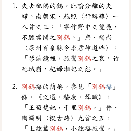
失去配偶的鶴。比喻分離的夫
婦。南朝宋．鮑照〈行路難〉一
八首之三：「寧作野中之雙鳧，
不願雲間之
別鶴
。」唐．楊尚
〈原州百泉縣令李君神道碑〉：
「琴前鏡裡，孤鸞
別鶴
之哀；竹
死城崩，杞婦湘妃之怨。」
別鶴
操的簡稱。參見「
別鶴
操
」
條。《文選．嵇康．琴賦》：
「王昭楚妃，千里
別鶴
。」晉．
陶淵明〈擬古詩〉九首之五：
「上絃驚
別鶴
，小絃操孤鸞。」