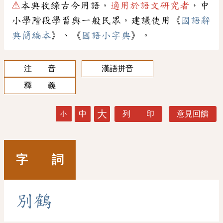
⚠
本典收錄古今用語，
適用於語文研究者
，中
小學階段學習與一般民眾，建議使用《
國語辭
典簡編本
》、《
國語小字典
》。
注 音
漢語拼音
釋 義
大
中
列 印
意見回饋
小
字 詞
別
鶴