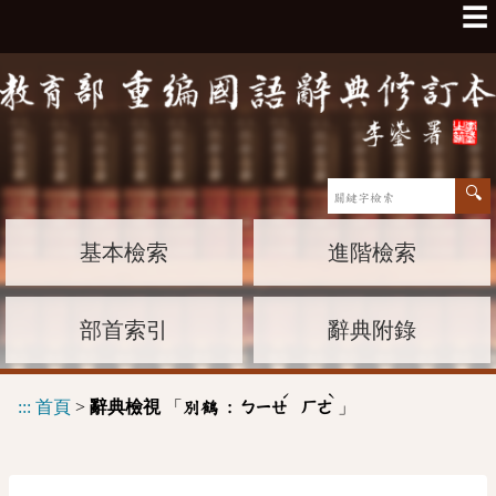
☰
基本檢索
進階檢索
部首索引
辭典附錄
ˊ
ˋ
:::
首頁
>
辭典檢視
「
」
別鶴 :
ㄅㄧㄝ
ㄏㄜ