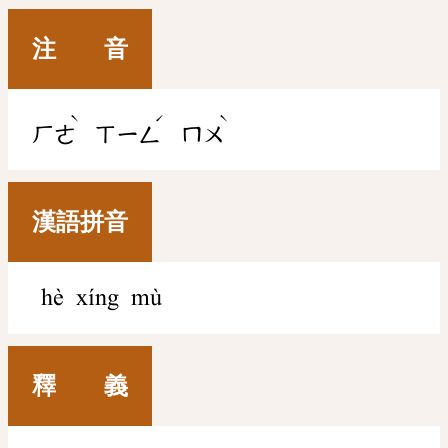
注 音
ˋ
ˊ
ˋ
ㄏㄜ
ㄒㄧㄥ
ㄇㄨ
漢語拼音
hè xíng mù
釋 義