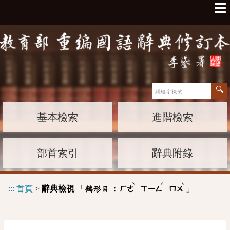
☰
基本檢索
進階檢索
部首索引
辭典附錄
ˋ
ˊ
ˋ
:::
首頁
>
辭典檢視
「
」
鶴形目 :
ㄏㄜ
ㄒㄧㄥ
ㄇㄨ