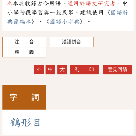
⚠
本典收錄古今用語，
適用於語文研究者
，中
小學階段學習與一般民眾，建議使用《
國語辭
典簡編本
》、《
國語小字典
》。
注 音
漢語拼音
釋 義
大
中
列 印
意見回饋
小
字 詞
鶴
形
目