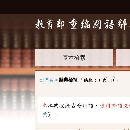
基本檢索
ˋ
ˋ
:::
首頁
>
辭典檢視
「
」
鶴馭 :
ㄏㄜ
ㄩ
⚠
本典收錄古今用語，
適用於語文
典
》。