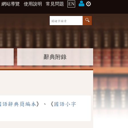
⚙️
網站導覽
使用說明
常見問題
EN
辭典附錄
國語辭典簡編本
》、《
國語小字