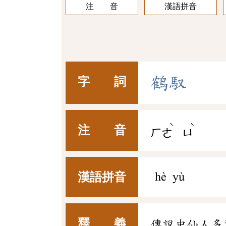
注 音
漢語拼音
鶴
馭
字 詞
ˋ
ˋ
注 音
ㄏㄜ
ㄩ
漢語拼音
hè yù
釋 義
傳說中仙人多