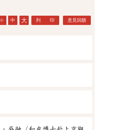
大
中
列 印
意見回饋
小
唐．吳融〈和皮博士赴上京觀