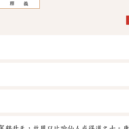
釋 義
駕鶴升天，故用以比喻仙人或得道之士。