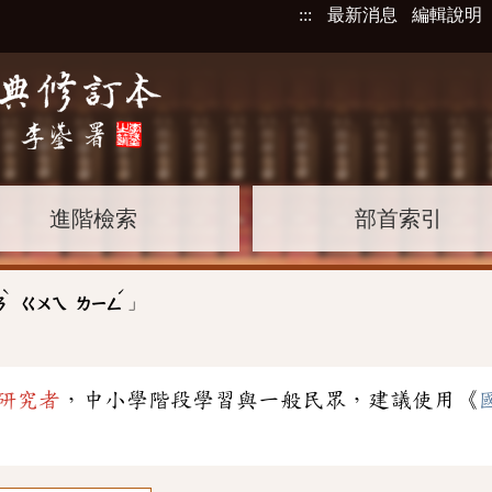
:::
最新消息
編輯說明
進階檢索
部首索引
ˋ
ˊ
」
ㄢ
ㄍㄨㄟ
ㄌㄧㄥ
研究者
，中小學階段學習與一般民眾，建議使用《