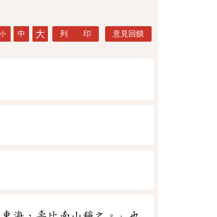
大
中
列 印
意見回饋
小
如東海、壽比南山稱之。」也