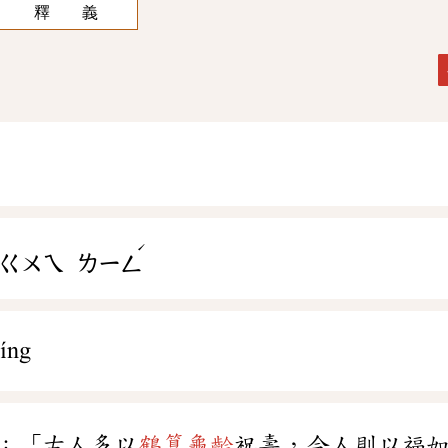
釋 義
ˊ
ㄍㄨㄟ
ㄌㄧㄥ
íng
：「古人多以
鶴算龜齡
祝壽，今人則以福