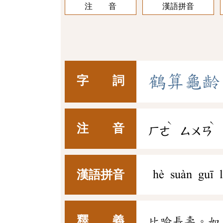
注 音
漢語拼音
鶴
算
龜
齡
字 詞
ˋ
ˋ
注 音
ㄏㄜ
ㄙㄨㄢ
漢語拼音
hè suàn guī l
釋 義
比喻長壽。如