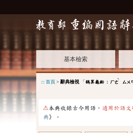
基本檢索
ˋ
:::
首頁
>
辭典檢視
「
鶴算龜齡 :
ㄏㄜ
ㄙㄨ
⚠
本典收錄古今用語，
適用於語文
典
》。