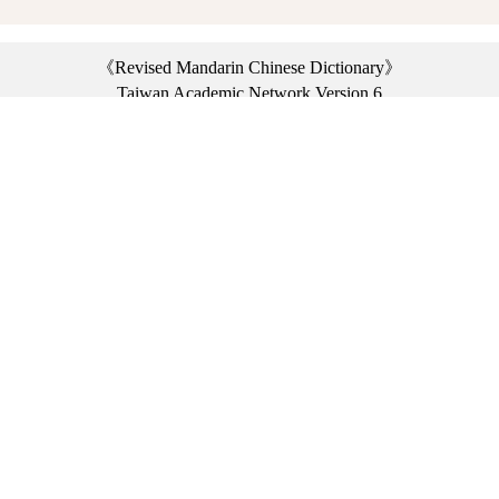
《Revised Mandarin Chinese Dictionary》
Taiwan Academic Network Version 6
©2021 Ministry of Education, R.O.C. All rights reserved.
︿
:::
Privacy statement
|
Dictionary network
|
Opinion exchange
|
Network Links
Headquarters: No. 2, Sanshu Rd., Sanxia Dist., New Taipei City 23703, Taiwan
(R.O.C.)、
Taipei Branch: No. 179, Sec. 1, Heping E. Rd., Daan Dist., Taipei City 10644,
Taiwan (R.O.C.)、
Taichung Branch Offices: No. 67, Shifan St., Fengyuan Dist., Taichung City 42081,
Taiwan (R.O.C.)
Telephone Switchboard：(02)7740-7890、
Fax：(02)7740-7064、
TANet VoIP：9009-7890
Online Users: 2084