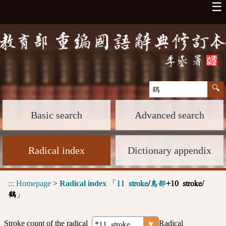
☰
Basic search
Advanced search
Radical index
Dictionary appendix
:::
Homepage
>
Radical index
「
11 stroke
/
鳥部
+10 stroke/
」
鶴
Stroke count of the radical
Radical