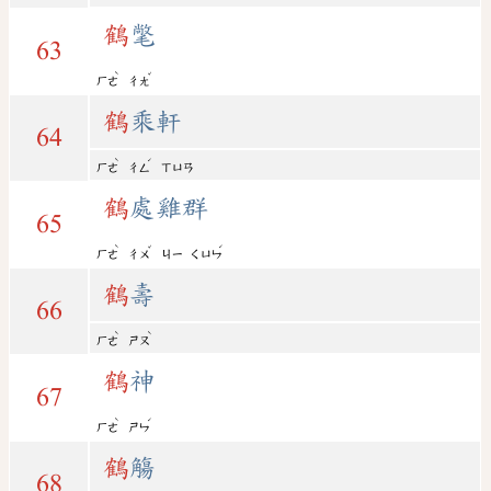
鶴
氅
63
ˋ
ˇ
ㄏㄜ
ㄔㄤ
鶴
乘軒
64
ˋ
ˊ
ㄏㄜ
ㄔㄥ
ㄒㄩㄢ
鶴
處雞群
65
ˋ
ˇ
ˊ
ㄏㄜ
ㄔㄨ
ㄐㄧ
ㄑㄩㄣ
鶴
壽
66
ˋ
ˋ
ㄏㄜ
ㄕㄡ
鶴
神
67
ˋ
ˊ
ㄏㄜ
ㄕㄣ
鶴
觴
68