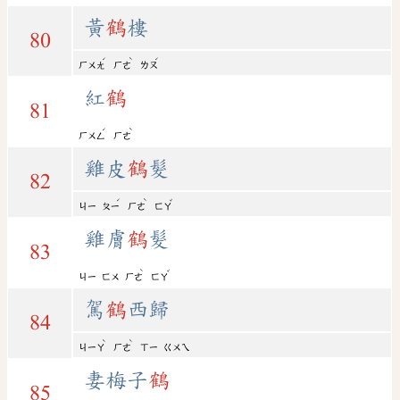
黃
鶴
樓
80
ˊ
ˋ
ˊ
ㄏㄨㄤ
ㄏㄜ
ㄌㄡ
紅
鶴
81
ˊ
ˋ
ㄏㄨㄥ
ㄏㄜ
雞皮
鶴
髮
82
ˊ
ˋ
ˇ
ㄐㄧ
ㄆㄧ
ㄏㄜ
ㄈㄚ
雞膚
鶴
髮
83
ˋ
ˇ
ㄐㄧ
ㄈㄨ
ㄏㄜ
ㄈㄚ
駕
鶴
西歸
84
ˋ
ˋ
ㄐㄧㄚ
ㄏㄜ
ㄒㄧ
ㄍㄨㄟ
妻梅子
鶴
85