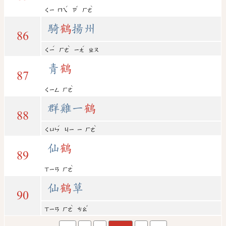
ˊ
ˇ
ˋ
ㄑㄧ
ㄇㄟ
ㄗ
ㄏㄜ
騎
鶴
揚州
86
ˊ
ˋ
ˊ
ㄑㄧ
ㄏㄜ
ㄧㄤ
ㄓㄡ
青
鶴
87
ˋ
ㄑㄧㄥ
ㄏㄜ
群雞一
鶴
88
ˊ
ˋ
ㄑㄩㄣ
ㄐㄧ
ㄧ
ㄏㄜ
仙
鶴
89
ˋ
ㄒㄧㄢ
ㄏㄜ
仙
鶴
草
90
ˋ
ˇ
ㄒㄧㄢ
ㄏㄜ
ㄘㄠ