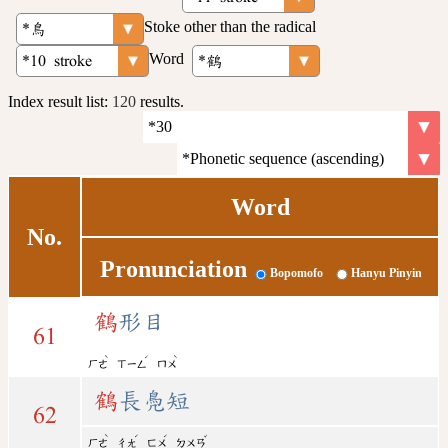
Stoke other than the radical
Word
Index result list:
120
results.
Word
No.
Pronunciation
Bopomofo
Hanyu Pinyin
鶴
形目
61
ˋ
ˊ
ˋ
ㄏㄜ
ㄒㄧㄥ
ㄇㄨ
鶴
長鳧短
62
ˋ
ˊ
ˊ
ˇ
ㄏㄜ
ㄔㄤ
ㄈㄨ
ㄉㄨㄢ