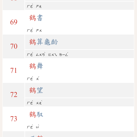
ˋ
ㄏㄜ
ㄕㄤ
鶴
書
69
ˋ
ㄏㄜ
ㄕㄨ
鶴
算龜齡
70
ˋ
ˋ
ˊ
ㄏㄜ
ㄙㄨㄢ
ㄍㄨㄟ
ㄌㄧㄥ
鶴
舞
71
ˋ
ˇ
ㄏㄜ
ㄨ
鶴
望
72
ˋ
ˋ
ㄏㄜ
ㄨㄤ
鶴
馭
73
ˋ
ˋ
ㄏㄜ
ㄩ