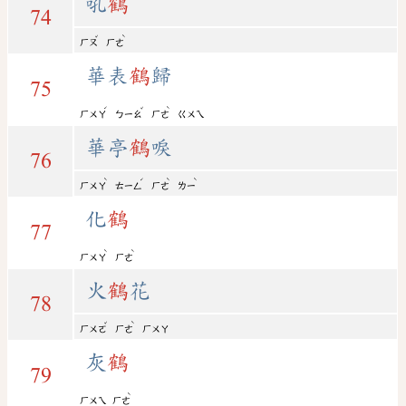
吼
鶴
74
ˇ
ˋ
ㄏㄡ
ㄏㄜ
華表
鶴
歸
75
ˊ
ˇ
ˋ
ㄏㄨㄚ
ㄅㄧㄠ
ㄏㄜ
ㄍㄨㄟ
華亭
鶴
唳
76
ˋ
ˊ
ˋ
ˋ
ㄏㄨㄚ
ㄊㄧㄥ
ㄏㄜ
ㄌㄧ
化
鶴
77
ˋ
ˋ
ㄏㄨㄚ
ㄏㄜ
火
鶴
花
78
ˇ
ˋ
ㄏㄨㄛ
ㄏㄜ
ㄏㄨㄚ
灰
鶴
79
ˋ
ㄏㄨㄟ
ㄏㄜ