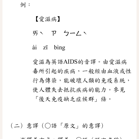
例：
【愛滋病】
ㄞˋ ㄗ ㄅㄧㄥˋ
ài zī bìng
愛滋為英語AIDS的音譯。由愛滋病
毒所引起的疾病，一般經由血液或性
行為傳染，能破壞人類的免疫系統，
使人體失去抵抗疾病的能力。參見
「後天免疫缺乏症候群」條。
（二）意譯（○語「原文」的意譯）