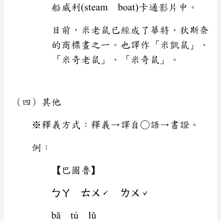
船威利(steam boat)卡通影片中。
目前，米老鼠已經成了華特．狄斯奈
的商標畫之一。也譯作「米凱鼠」、
「米奇老鼠」、「米奇鼠」。
（四）其他
※釋義方式：釋義→譯自○語→書證。
例：
【巴圖魯】
ㄅㄚ ㄊㄨˊ ㄌㄨˇ
bā tú lǔ