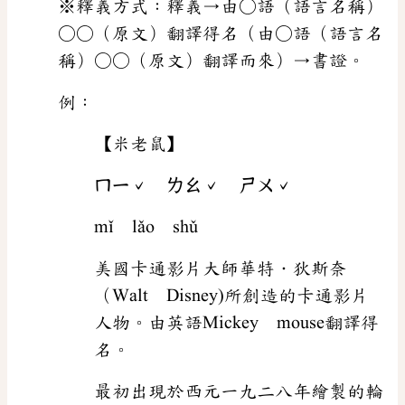
※釋義方式：釋義→由○語（語言名稱）
○○（原文）翻譯得名（由○語（語言名
稱）○○（原文）翻譯而來）→書證。
例：
【米老鼠】
ㄇㄧˇ ㄌㄠˇ ㄕㄨˇ
mǐ lǎo shǔ
美國卡通影片大師華特．狄斯奈
（Walt Disney)所創造的卡通影片
人物。由英語Mickey mouse翻譯得
名。
最初出現於西元一九二八年繪製的輪