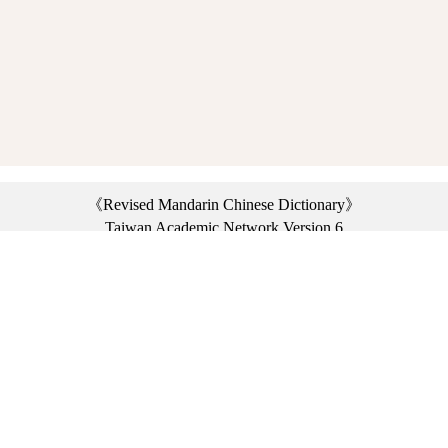
《Revised Mandarin Chinese Dictionary》
Taiwan Academic Network Version 6
©2021 Ministry of Education, R.O.C. All rights reserved.
︿
:::
Privacy statement
|
Dictionary network
|
Opinion exchange
|
Network Links
Headquarters: No. 2, Sanshu Rd., Sanxia Dist., New Taipei City 23703, Taiwan
(R.O.C.)、