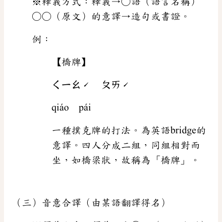
※釋義方式：釋義→○語（語言名稱）
○○（原文）的意譯→造句或書證。
例：
【橋牌】
ㄑㄧㄠˊ ㄆㄞˊ
qiáo pái
一種撲克牌的打法。為英語bridge的
意譯。四人分成二組，同組相對而
坐，如橋梁狀，故稱為「橋牌」。
（三）音意合譯（由某語翻譯得名）