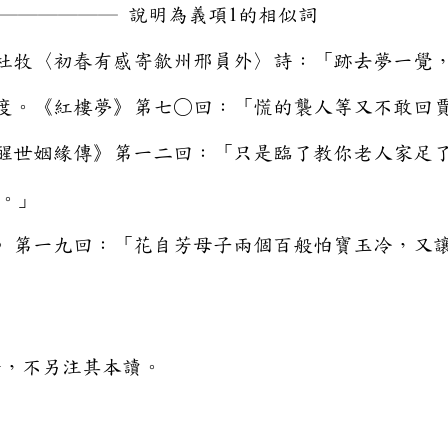
──── 說明為義項1的相似詞
杜牧〈初春有感寄歙州邢員外〉詩：「跡去夢一覺
度。《紅樓夢》第七○回：「慌的襲人等又不敢回
《醒世姻緣傳》第一二回：「只是臨了教你老人家足
來。」
夢》第一九回：「花自芳母子兩個百般怕寶玉冷，又
聲，不另注其本讀。