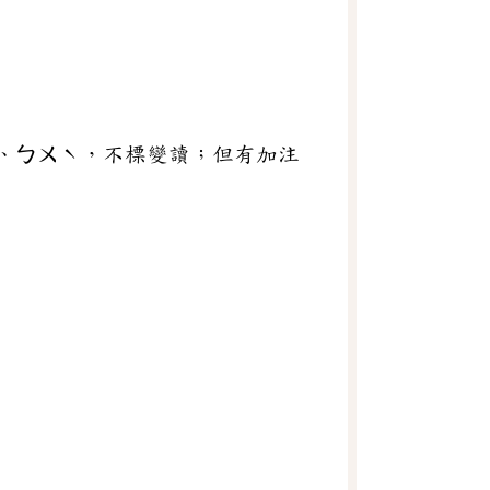
ㄚ、ㄅㄨˋ，不標變讀；但有加注