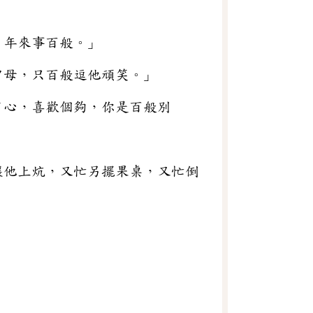
，年來事百般。」
賈母，只百般逗他頑笑。」
了心，喜歡個夠，你是百般別
讓他上炕，又忙另擺果桌，又忙倒