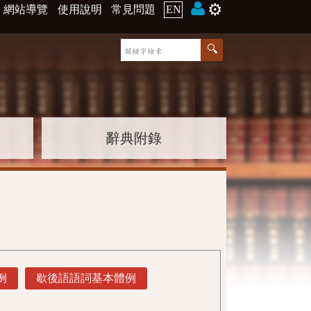
⚙️
網站導覽
使用說明
常見問題
EN
辭典附錄
例
歇後語語詞基本體例