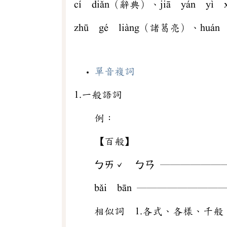
cí diǎn（辭典）、jiā yán y
zhū gé liàng（諸葛亮）、huán
單音複詞
1.一般語詞
例：
【百般】
ㄅㄞˇ ㄅㄢ ──────
bǎi bān ───────
相似詞 1.各式、各樣、千