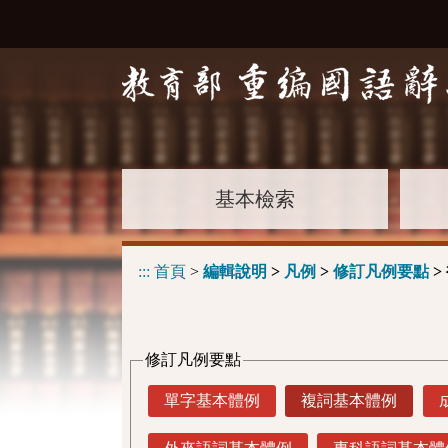
基本檢索
:::
首頁
>
編輯說明
>
凡例
>
修訂凡例要點
>
修訂凡例要點
單字基本體例
複詞基本體例