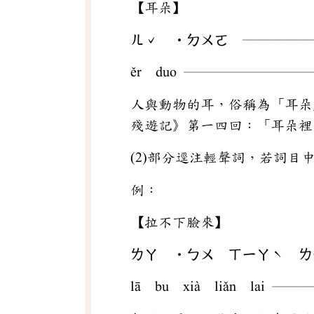
【耳朵】
ㄦˇ ‧ㄉㄨㄛ ─────
ěr duo ────────
人與動物的耳，俗稱為「耳朵
殘遊記》第一四回：「耳朵裡
(2)部分逕注輕聲詞，若詞
例：
【拉不下臉來】
ㄌㄚ ‧ㄅㄨ ㄒㄧㄚˋ ㄌ
lā bu xià liǎn la