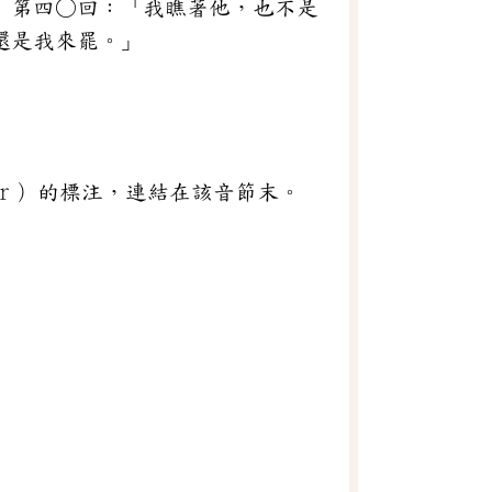
》第四○回：「我瞧著他，也不是
還是我來罷。」
（ｒ）的標注，連結在該音節末。