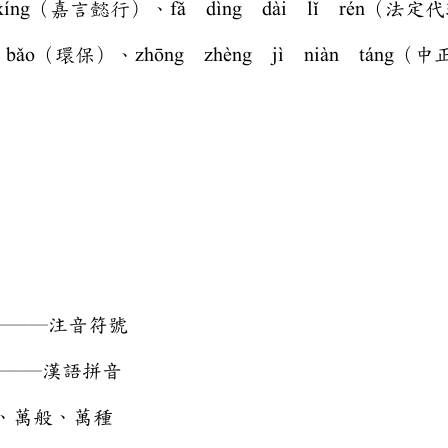
ì xíng（嘉言懿行）、fǎ dìng dài lǐ rén（法
 bǎo（環保）、zhōng zhèng jì niàn táng
───注音符號
────漢語拼音
般、萬般、萬種