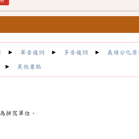
例
則
►
單音複詞
►
多音複詞
►
義項分化原
►
其他要點
為拼寫單位。