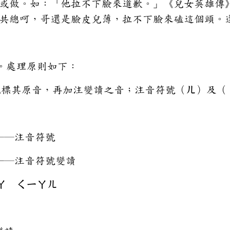
或做。如：「他拉不下臉來道歉。」《兒女英雄傳
共總呵，哥還是臉皮兒薄，拉不下臉來磕這個頭。
。處理原則如下：
首先標其原音，再加注變讀之音；注音符號（ㄦ）及
──注音符號
注音符號變讀
ㄚ ㄑㄧㄚㄦ