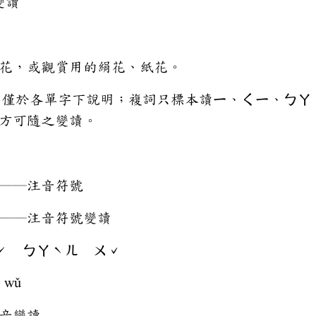
讀
花，或觀賞用的絹花、紙花。
情形僅於各單字下說明；複詞只標本讀ㄧ、ㄑㄧ、ㄅ
方可隨之變讀。
──注音符號
─注音符號變讀
ㄚˊ ㄅㄚˋㄦ ㄨˇ
 wǔ
變讀