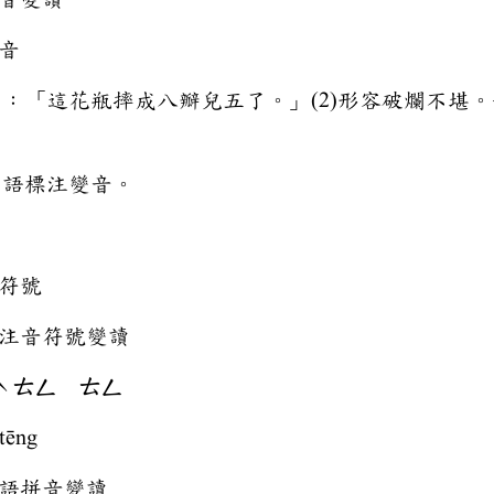
音
如：「這花瓶摔成八瓣兒五了。」(2)形容破爛不堪
口語標注變音。
符號
音符號變讀
ˋㄊㄥ ㄊㄥ
tēng
拼音變讀