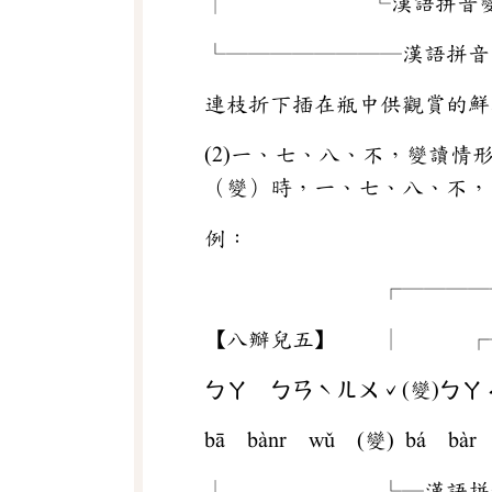
│ └漢語拼音變
└────────漢語拼音
連枝折下插在瓶中供觀賞的鮮
(2)一、七、八、不，變讀
（變）時，一、七、八、不，
例：
┌────
【八瓣兒五】 │ ┌─
ㄅㄚ ㄅㄢˋㄦㄨˇ(變)ㄅ
bā bànr wǔ (變) bá bàr
│ └─漢語拼音