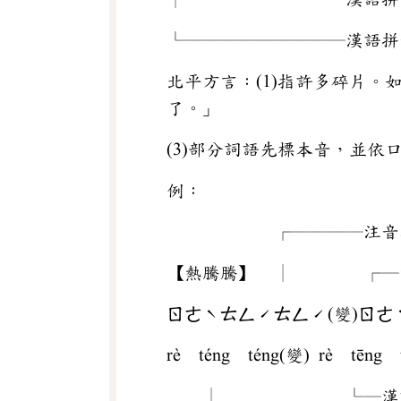
└─────────漢語拼
北平方言：(1)指許多碎片。
了。」
(3)部分詞語先標本音，並依
例：
┌────注音
【熱騰騰】 │ ┌─注
ㄖㄜˋㄊㄥˊㄊㄥˊ(變)ㄖㄜ
rè téng téng(變) rè tēng 
│ └─漢語