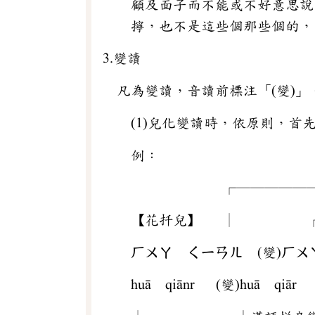
顧及面子而不能或不好意思說
擰，也不是這些個那些個的，
3.變讀
凡為變讀，音讀前標注「(變)」
(1)兒化變讀時，依原則，
例：
┌─────
【花扦兒】 │ ┌─
ㄏㄨㄚ ㄑㄧㄢㄦ (變)ㄏㄨ
huā qiānr (變)huā qiār