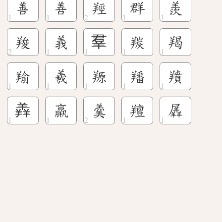
善
善
羥
群
羨
羧
義
羣
羰
羯
羭
羲
羱
羳
羵
羴
羸
羹
羶
羼