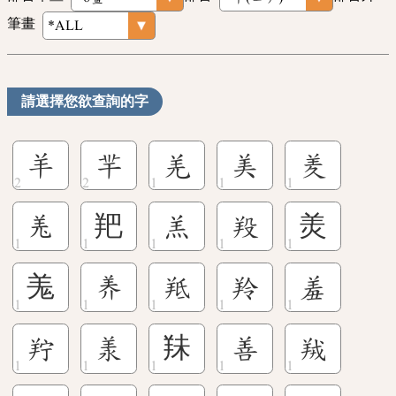
筆畫
請選擇您欲查詢的字
羊
羋
羌
美
羑
𦍑
羓
羔
羖
羙
羗
󽘗
羝
羚
羞
羜
羕
䍪
善
羢