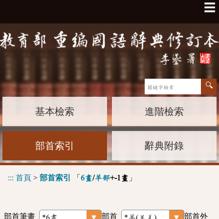
☰
基本檢索
進階檢索
部首索引
辭典附錄
:::
首頁
>
部首索引
「
」
6畫
/
羊部
+-1畫
部首筆畫
部首
部首外