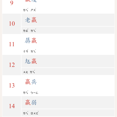
9
ˊ
ˋ
ㄌㄟ
ㄕㄡ
老
羸
10
ˇ
ˊ
ㄌㄠ
ㄌㄟ
孱
羸
11
ˊ
ˊ
ㄔㄢ
ㄌㄟ
尪
羸
12
ˊ
ㄨㄤ
ㄌㄟ
羸
兵
13
ˊ
ㄌㄟ
ㄅㄧㄥ
羸
弱
14
ˊ
ˋ
ㄌㄟ
ㄖㄨㄛ