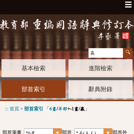
☰
基本檢索
進階檢索
部首索引
辭典附錄
:::
首頁
>
部首索引
「
」
6畫
/
羊部
+-1畫/羸
部首筆畫
部首
部首外