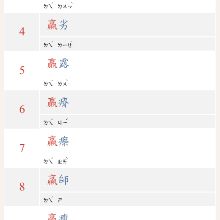
ˊ
ˋ
ㄌㄟ
ㄉㄨㄣ
羸
劣
4
ˊ
ˋ
ㄌㄟ
ㄌㄧㄝ
羸
露
5
ˊ
ˋ
ㄌㄟ
ㄌㄨ
羸
瘠
6
ˊ
ˊ
ㄌㄟ
ㄐㄧ
羸
瘵
7
ˊ
ˋ
ㄌㄟ
ㄓㄞ
羸
師
8
ˊ
ㄌㄟ
ㄕ
羸
瘦