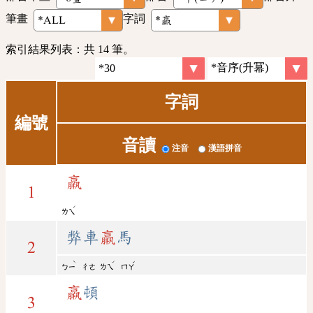
筆畫
字詞
索引結果列表：共 14 筆。
字詞
編號
音讀
注音
漢語拼音
羸
1
ˊ
ㄌㄟ
弊車
羸
馬
2
ˋ
ˊ
ˇ
ㄅㄧ
ㄔㄜ
ㄌㄟ
ㄇㄚ
羸
頓
3