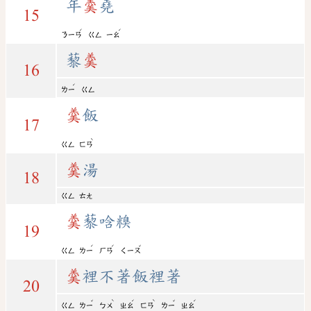
年
羹
堯
15
ˊ
ˊ
ㄋㄧㄢ
ㄍㄥ
ㄧㄠ
藜
羹
16
ˊ
ㄌㄧ
ㄍㄥ
羹
飯
17
ˋ
ㄍㄥ
ㄈㄢ
羹
湯
18
ㄍㄥ
ㄊㄤ
羹
藜唅糗
19
ˊ
ˊ
ˇ
ㄍㄥ
ㄌㄧ
ㄏㄢ
ㄑㄧㄡ
羹
裡不著飯裡著
20
ˇ
ˋ
ˊ
ˋ
ˇ
ˊ
ㄍㄥ
ㄌㄧ
ㄅㄨ
ㄓㄠ
ㄈㄢ
ㄌㄧ
ㄓㄠ