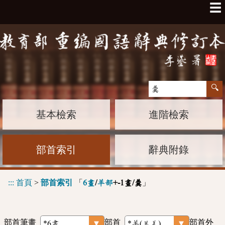
☰
基本檢索
進階檢索
部首索引
辭典附錄
:::
首頁
>
部首索引
「
」
6畫
/
羊部
+-1畫/羹
部首筆畫
部首
部首外