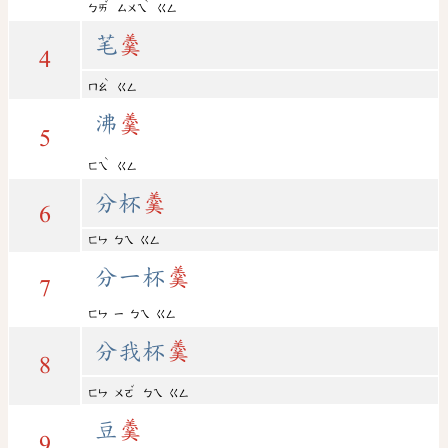
ˇ
ˋ
ㄅㄞ
ㄙㄨㄟ
ㄍㄥ
芼
羹
4
ˋ
ㄇㄠ
ㄍㄥ
沸
羹
5
ˋ
ㄈㄟ
ㄍㄥ
分杯
羹
6
ㄈㄣ
ㄅㄟ
ㄍㄥ
分一杯
羹
7
ㄈㄣ
ㄧ
ㄅㄟ
ㄍㄥ
分我杯
羹
8
ˇ
ㄈㄣ
ㄨㄛ
ㄅㄟ
ㄍㄥ
豆
羹
9