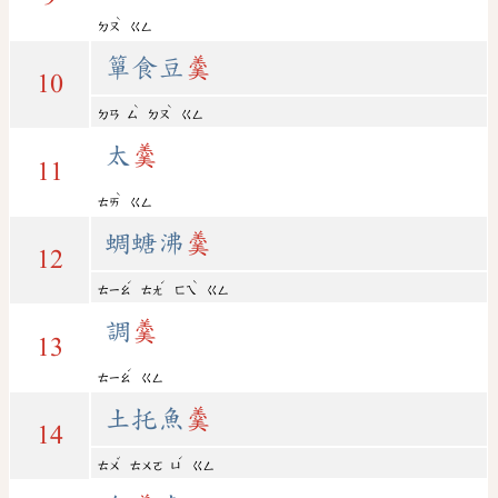
ˋ
ㄉㄡ
ㄍㄥ
簞食豆
羹
10
ˋ
ˋ
ㄉㄢ
ㄙ
ㄉㄡ
ㄍㄥ
太
羹
11
ˋ
ㄊㄞ
ㄍㄥ
蜩螗沸
羹
12
ˊ
ˊ
ˋ
ㄊㄧㄠ
ㄊㄤ
ㄈㄟ
ㄍㄥ
調
羹
13
ˊ
ㄊㄧㄠ
ㄍㄥ
土托魚
羹
14
ˇ
ˊ
ㄊㄨ
ㄊㄨㄛ
ㄩ
ㄍㄥ