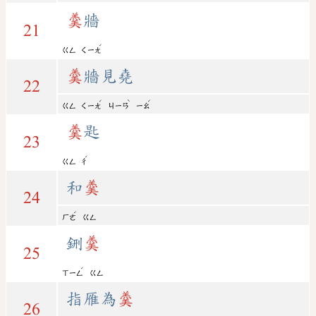
羹
牆
21
ˊ
ㄍㄥ
ㄑㄧㄤ
羹
牆見堯
22
ˊ
ˋ
ˊ
ㄍㄥ
ㄑㄧㄤ
ㄐㄧㄢ
ㄧㄠ
羹
匙
23
ˊ
ㄍㄥ
ㄔ
和
羹
24
ˊ
ㄏㄜ
ㄍㄥ
鉶
羹
25
ˊ
ㄒㄧㄥ
ㄍㄥ
指雁為
羹
26