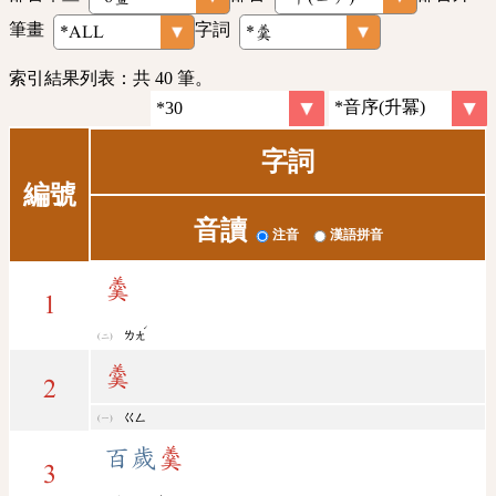
筆畫
字詞
索引結果列表：共 40 筆。
字詞
編號
音讀
注音
漢語拼音
羹
1
ˊ
ㄌㄤ
羹
2
ㄍㄥ
百歲
羹
3