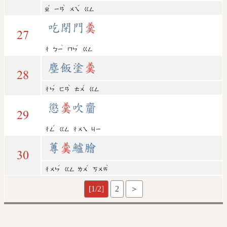
ˇ
ˋ
ˊ
ㄓ
ㄧㄢ
ㄨㄟ
ㄍㄥ
吃閉門
羹
27
ˋ
ˊ
ㄔ
ㄅㄧ
ㄇㄣ
ㄍㄥ
塵飯塗
羹
28
ˊ
ˋ
ˊ
ㄔㄣ
ㄈㄢ
ㄊㄨ
ㄍㄥ
懲
羹
吹齏
29
ˊ
ㄔㄥ
ㄍㄥ
ㄔㄨㄟ
ㄐㄧ
蓴
羹
鱸膾
30
ˊ
ˊ
ˋ
ㄔㄨㄣ
ㄍㄥ
ㄌㄨ
ㄎㄨㄞ
[1/2]
2
＞