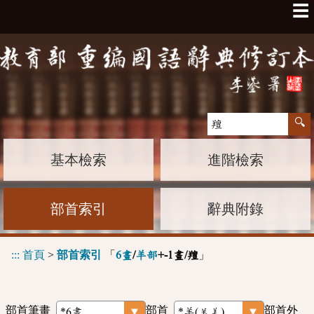
☰
基本檢索
進階檢索
部首索引
辭典附錄
:::
首頁
>
部首索引
「
」
6畫
/
羊部
+-1畫/羶
部首筆畫
部首
部首外