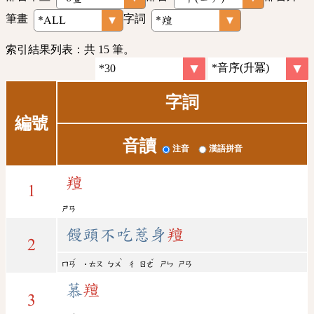
筆畫
字詞
索引結果列表：共 15 筆。
字詞
編號
音讀
注音
漢語拼音
羶
1
ㄕㄢ
饅頭不吃惹身
羶
2
ˊ
ˋ
ˇ
ㄇㄢ
˙ㄊㄡ
ㄅㄨ
ㄔ
ㄖㄜ
ㄕㄣ
ㄕㄢ
慕
羶
3