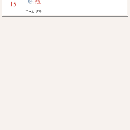
腥
羶
15
ㄒㄧㄥ
ㄕㄢ