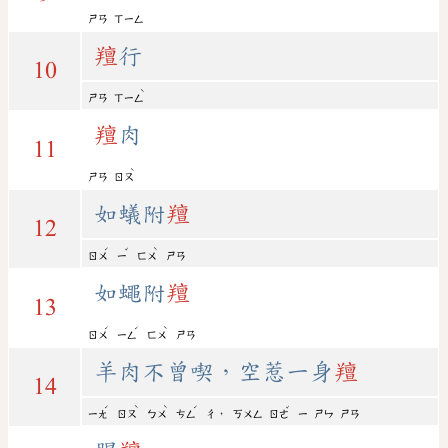
ㄕㄢ
ㄒㄧㄥ
羶
行
10
ˋ
ㄕㄢ
ㄒㄧㄥ
羶
肉
11
ˋ
ㄕㄢ
ㄖㄡ
如蟻附
羶
12
ˊ
ˇ
ˋ
ㄖㄨ
ㄧ
ㄈㄨ
ㄕㄢ
如蠅附
羶
13
ˊ
ˊ
ˋ
ㄖㄨ
ㄧㄥ
ㄈㄨ
ㄕㄢ
羊肉不曾喫，空惹一身
羶
14
ˊ
ˋ
ˋ
ˊ
ˇ
，
ㄧㄤ
ㄖㄡ
ㄅㄨ
ㄘㄥ
ㄔ
ㄎㄨㄥ
ㄖㄜ
ㄧ
ㄕㄣ
ㄕㄢ