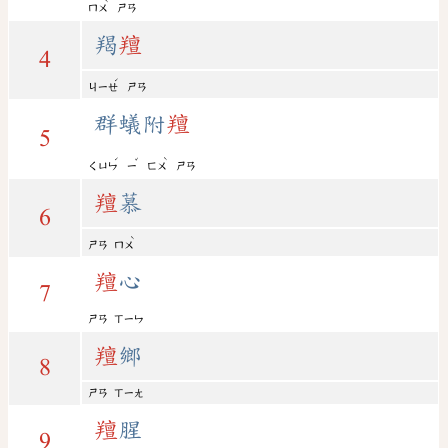
ˋ
ㄇㄨ
ㄕㄢ
羯
羶
4
ˊ
ㄐㄧㄝ
ㄕㄢ
群蟻附
羶
5
ˊ
ˇ
ˋ
ㄑㄩㄣ
ㄧ
ㄈㄨ
ㄕㄢ
羶
慕
6
ˋ
ㄕㄢ
ㄇㄨ
羶
心
7
ㄕㄢ
ㄒㄧㄣ
羶
鄉
8
ㄕㄢ
ㄒㄧㄤ
羶
腥
9