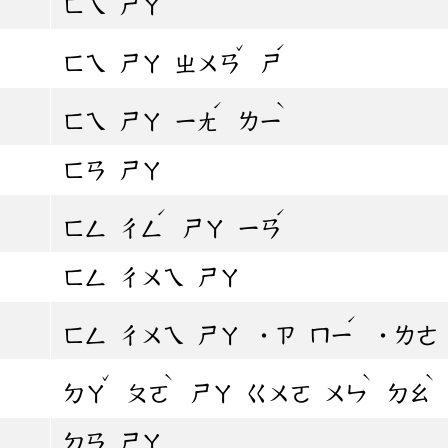
ㄈㄟ
ㄕㄚ
ˇ
ˊ
ㄈㄟ
ㄕㄚ
ㄓㄨㄢ
ㄕ
ˊ
ˋ
ㄈㄟ
ㄕㄚ
ㄧㄤ
ㄌㄧ
ㄈㄢ
ㄕㄚ
ˊ
ˊ
ㄈㄥ
ㄔㄥ
ㄕㄚ
ㄧㄢ
ㄈㄥ
ㄔㄨㄟ
ㄕㄚ
ˊ
ㄈㄥ
ㄔㄨㄟ
ㄕㄚ
˙ㄗ
ㄇㄧ
˙ㄌㄜ
ˇ
ˋ
ˋ
ˋ
ㄉㄚ
ㄆㄛ
ㄕㄚ
ㄍㄨㄛ
ㄨㄣ
ㄉㄠ
ㄉㄢ
ㄕㄚ