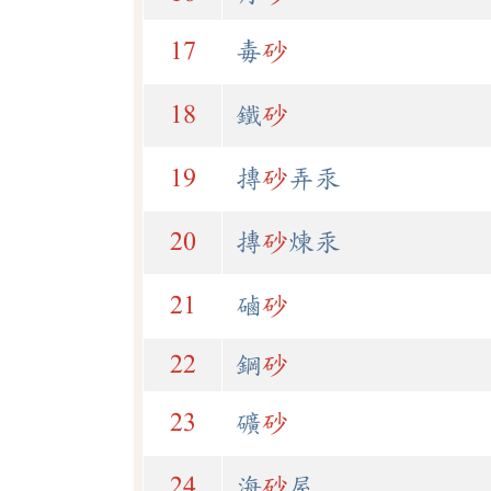
17
毒
砂
18
鐵
砂
19
摶
砂
弄汞
20
摶
砂
煉汞
21
磠
砂
22
鋼
砂
23
礦
砂
24
海
砂
屋