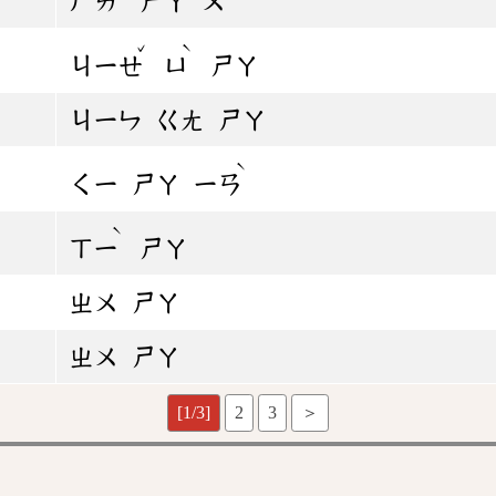
ㄏㄞ
ㄕㄚ
ㄨ
ˇ
ˋ
ㄐㄧㄝ
ㄩ
ㄕㄚ
ㄐㄧㄣ
ㄍㄤ
ㄕㄚ
ˋ
ㄑㄧ
ㄕㄚ
ㄧㄢ
ˋ
ㄒㄧ
ㄕㄚ
ㄓㄨ
ㄕㄚ
ㄓㄨ
ㄕㄚ
[1/3]
2
3
＞