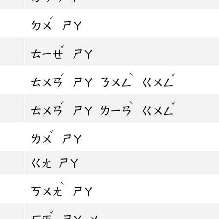
ˊ
ㄉㄨ
ㄕㄚ
ˇ
ㄊㄧㄝ
ㄕㄚ
ˊ
ˋ
ˇ
ㄊㄨㄢ
ㄕㄚ
ㄋㄨㄥ
ㄍㄨㄥ
ˊ
ˋ
ˇ
ㄊㄨㄢ
ㄕㄚ
ㄌㄧㄢ
ㄍㄨㄥ
ˇ
ㄌㄨ
ㄕㄚ
ㄍㄤ
ㄕㄚ
ˋ
ㄎㄨㄤ
ㄕㄚ
ˇ