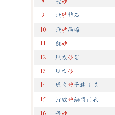
8
飛
砂
9
飛
砂
轉石
10
飛
砂
揚礫
11
翻
砂
12
風成
砂
岩
13
風吹
砂
14
風吹
砂
子迷了眼
15
打破
砂
鍋問到底
16
丹
砂