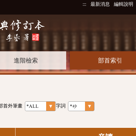
:::
最新消息
編輯說明
進階檢索
部首索引
部首外筆畫
字詞