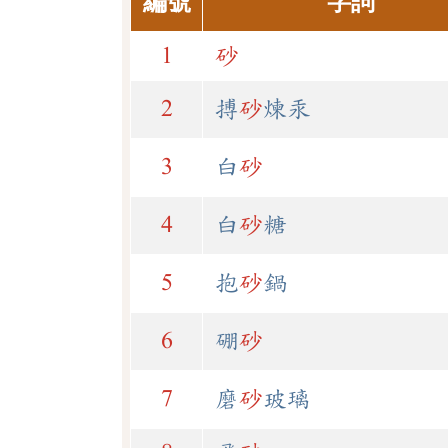
編號
字詞
1
砂
2
搏
砂
煉汞
3
白
砂
4
白
砂
糖
5
抱
砂
鍋
6
硼
砂
7
磨
砂
玻璃