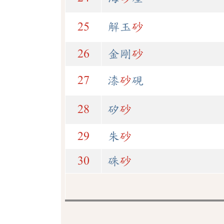
25
解玉
砂
26
金剛
砂
27
漆
砂
硯
28
矽
砂
29
朱
砂
30
硃
砂