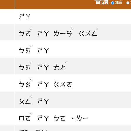
音讀
注音
ㄕㄚ
ˊ
ˋ
ˇ
ㄅㄛ
ㄕㄚ
ㄌㄧㄢ
ㄍㄨㄥ
ˊ
ㄅㄞ
ㄕㄚ
ˊ
ˊ
ㄅㄞ
ㄕㄚ
ㄊㄤ
ˋ
ㄅㄠ
ㄕㄚ
ㄍㄨㄛ
ˊ
ㄆㄥ
ㄕㄚ
ˊ
ㄇㄛ
ㄕㄚ
ㄅㄛ
˙ㄌㄧ