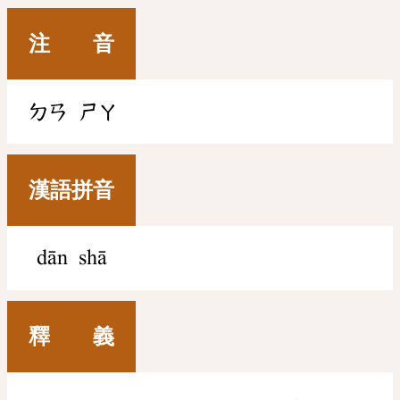
注 音
ㄉㄢ
ㄕㄚ
漢語拼音
dān shā
釋 義