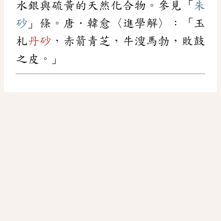
水銀與硫黃的天然化合物。參見「
朱
砂
」條。唐．韓愈〈進學解〉：「玉
札
丹砂
，赤箭青芝，牛溲馬勃，敗鼓
之皮。」