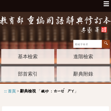
☰
基本檢索
進階檢索
部首索引
辭典附錄
ˇ
:::
首頁
>
辭典檢視
「
」
鐵砂 :
ㄊㄧㄝ
ㄕㄚ