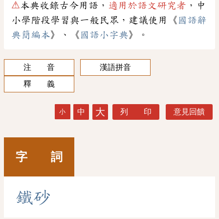
⚠
本典收錄古今用語，
適用於語文研究者
，中
小學階段學習與一般民眾，建議使用《
國語辭
典簡編本
》、《
國語小字典
》。
注 音
漢語拼音
釋 義
大
中
列 印
意見回饋
小
字 詞
鐵
砂