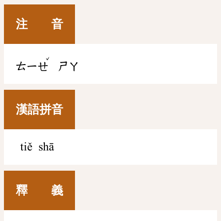
注 音
ˇ
ㄊㄧㄝ
ㄕㄚ
漢語拼音
tiě shā
釋 義