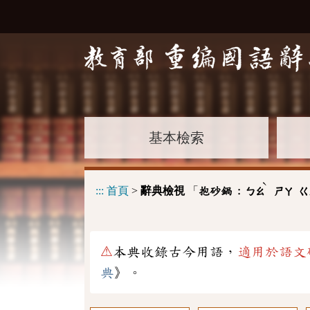
基本檢索
ˋ
:::
首頁
>
辭典檢視
「
抱砂鍋 :
ㄅㄠ
ㄕㄚ
ㄍ
⚠
本典收錄古今用語，
適用於語文
典
》。