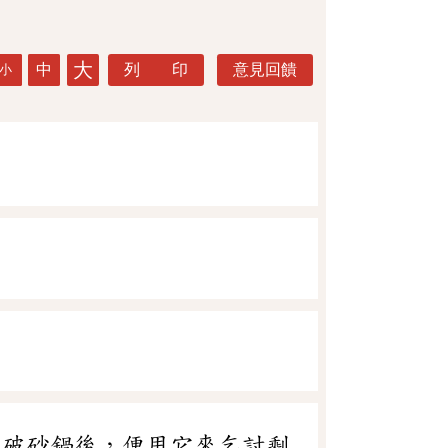
大
中
列 印
意見回饋
小
的破砂鍋後，便用它來乞討剩