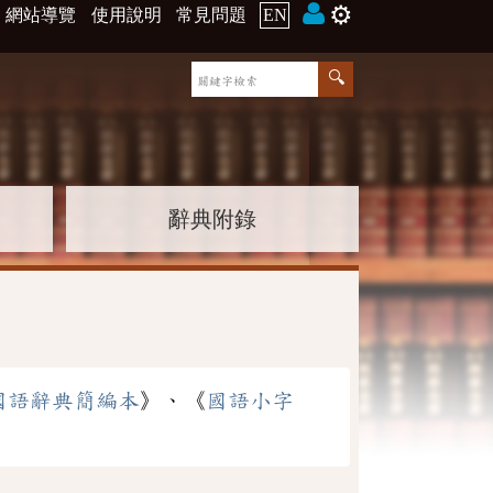
⚙️
網站導覽
使用說明
常見問題
EN
辭典附錄
國語辭典簡編本
》、《
國語小字