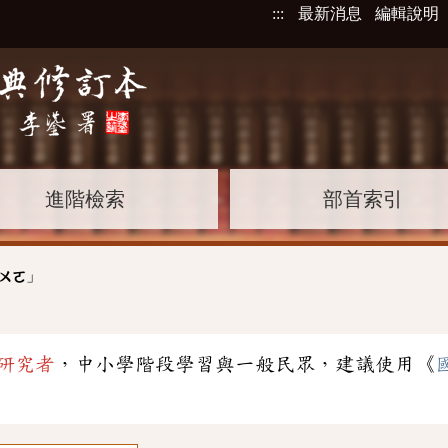
:::
最新消息
編輯說明
進階檢索
部首索引
」
ㄨㄛ
研究者
，中小學階段學習與一般民眾，建議使用《