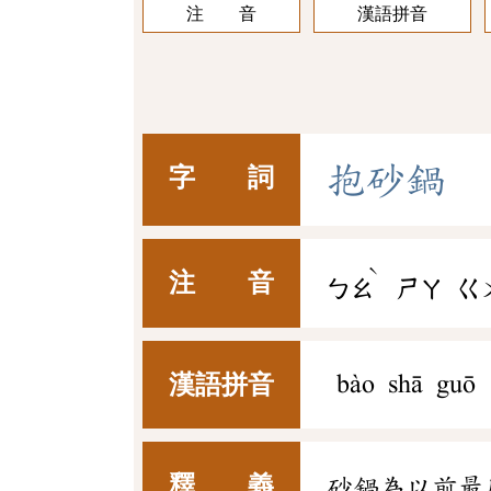
注 音
漢語拼音
抱
砂
鍋
字 詞
ˋ
注 音
ㄅㄠ
ㄕㄚ
ㄍ
漢語拼音
bào shā guō
釋 義
砂鍋為以前最