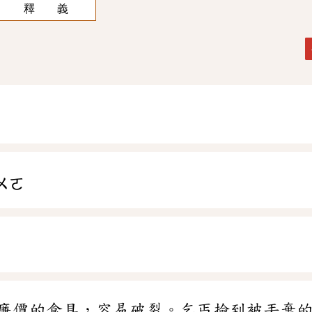
釋 義
ㄨㄛ
廉價的食具，容易破裂。乞丐撿到被丟棄