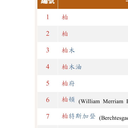
編號
1
柏
2
柏
3
柏
木
4
柏
木油
5
柏
府
柏
頓
6
(William Merriam B
柏
特斯加登
7
(Berchtesga