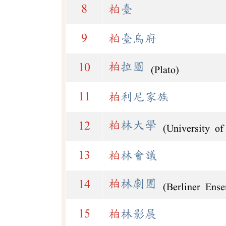
8
柏
臺
9
柏
臺烏府
柏
拉圖
10
(Plato)
11
柏
利尼家族
柏
林大學
12
(University of
13
柏
林會議
柏
林劇團
14
(Berliner Ens
15
柏
林影展