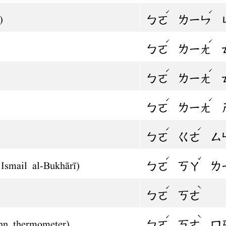
ˊ
ˊ
ㄅㄛ
ㄌㄧㄣ
)
ˊ
ˊ
ㄅㄛ
ㄌㄧㄤ
ˊ
ˊ
ㄅㄛ
ㄌㄧㄤ
ˊ
ˊ
ㄅㄛ
ㄌㄧㄤ
ˊ
ˊ
ㄅㄛ
ㄍㄜ
ㄙ
ˊ
ˇ
ㄅㄛ
ㄎㄚ
ㄌ
smail al-Bukhārī)
ˊ
ˋ
ㄅㄛ
ㄎㄜ
ˊ
ˋ
ㄅㄛ
ㄎㄜ
ㄇ
nn thermometer)