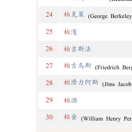
柏
克萊
24
(George Berkeley
25
柏
濩
26
柏
吉斯法
柏
吉烏斯
27
(Friedrich Ber
柏
濟力阿斯
28
(Jöns Jacob
29
柏
酒
柏
金
30
(William Henry Per