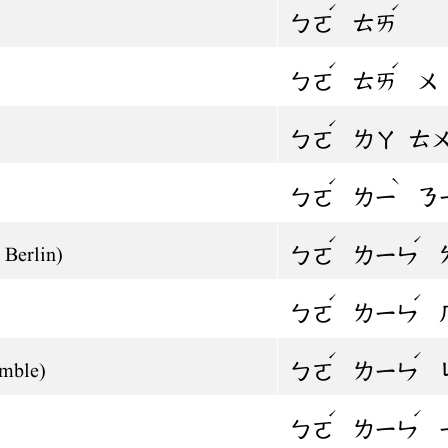
ˊ
ˊ
ㄅㄛ
ㄊㄞ
ˊ
ˊ
ㄅㄛ
ㄊㄞ
ㄨ
ˊ
ㄅㄛ
ㄌㄚ
ㄊ
ˊ
ˋ
ㄅㄛ
ㄌㄧ
ㄋ
ˊ
ˊ
ㄅㄛ
ㄌㄧㄣ
 Berlin)
ˊ
ˊ
ㄅㄛ
ㄌㄧㄣ
ˊ
ˊ
ㄅㄛ
ㄌㄧㄣ
emble)
ˊ
ˊ
ㄅㄛ
ㄌㄧㄣ