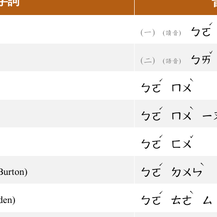
字詞
ˊ
ㄅㄛ
(讀音)
ˇ
ㄅㄞ
(語音)
ˊ
ˋ
ㄅㄛ
ㄇㄨ
ˊ
ˋ
ㄅㄛ
ㄇㄨ
ㄧ
ˊ
ˇ
ㄅㄛ
ㄈㄨ
ˊ
ˋ
ㄅㄛ
ㄉㄨㄣ
urton)
ˊ
ˋ
ㄅㄛ
ㄊㄜ
ㄙ
den)