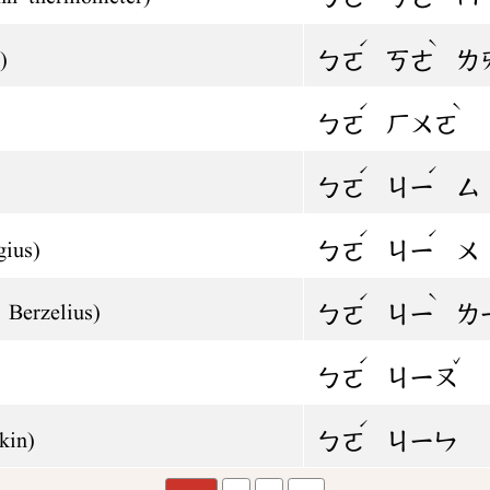
ˊ
ˋ
ㄅㄛ
ㄎㄜ
ㄌ
)
ˊ
ˋ
ㄅㄛ
ㄏㄨㄛ
ˊ
ˊ
ㄅㄛ
ㄐㄧ
ㄙ
ˊ
ˊ
ㄅㄛ
ㄐㄧ
ㄨ
gius)
ˊ
ˋ
 Berzelius)
ㄅㄛ
ㄐㄧ
ㄌ
ˊ
ˇ
ㄅㄛ
ㄐㄧㄡ
ˊ
ㄅㄛ
ㄐㄧㄣ
kin)