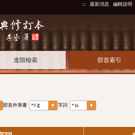
:::
最新消息
編輯說明
進階檢索
部首索引
部首外筆畫
字詞