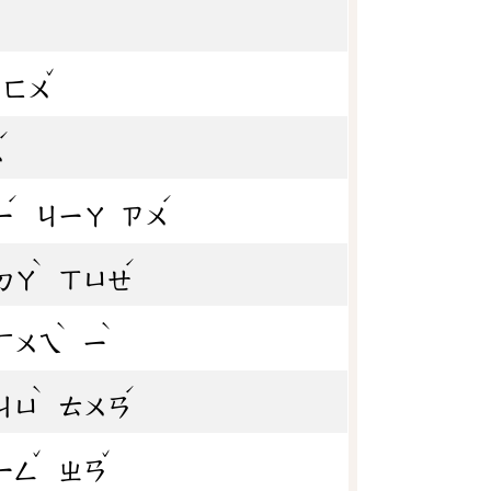
ˇ
ㄈㄨ
ˊ
ㄨ
ˊ
ˊ
ㄧ
ㄐㄧㄚ
ㄗㄨ
ˋ
ˊ
ㄉㄚ
ㄒㄩㄝ
ˋ
ˋ
ㄏㄨㄟ
ㄧ
ˋ
ˊ
ㄐㄩ
ㄊㄨㄢ
ˇ
ˇ
ㄧㄥ
ㄓㄢ