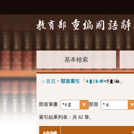
基本檢索
:::
首頁
>
部首索引
「
」
4畫
/
木部
+5畫/柏
部首筆畫
部首
索引結果列表：共 82 筆。