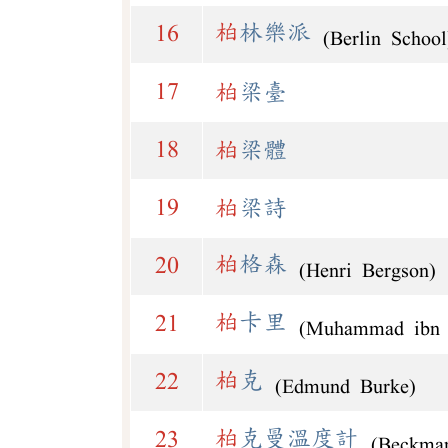
柏
林樂派
16
(Berlin School
17
柏
梁臺
18
柏
梁體
19
柏
梁詩
柏
格森
20
(Henri Bergson)
柏
卡里
21
(Muhammad ibn I
柏
克
22
(Edmund Burke)
柏
克曼溫度計
23
(Beckma