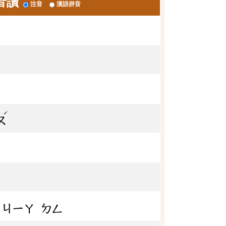
音讀
注音
漢語拼音
ˊ
ㄡ
ㄐㄧㄚ
ㄉㄥ