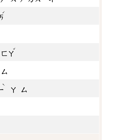
ˊ
ㄞ
ˇ
ㄈㄚ
ㄙ
ˋ
ㄧ
ㄚ
ㄙ