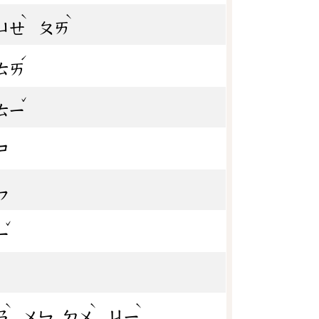
ˋ
ˋ
ㄩㄝ
ㄆㄞ
ˊ
ㄊㄞ
ˇ
ㄊㄧ
ㄕ
ㄣ
ˇ
ㄧ
ˋ
ˋ
ˋ
ㄢ
ㄨㄣ
ㄉㄨ
ㄐㄧ