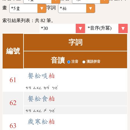
畫
字詞
索引結果列表：共 82 筆。
字詞
編號
音讀
注音
漢語拼音
餐松啖
柏
61
ˋ
ˊ
ㄘㄢ
ㄙㄨㄥ
ㄉㄢ
ㄅㄛ
餐松食
柏
62
ˊ
ˊ
ㄘㄢ
ㄙㄨㄥ
ㄕ
ㄅㄛ
歲寒松
柏
63