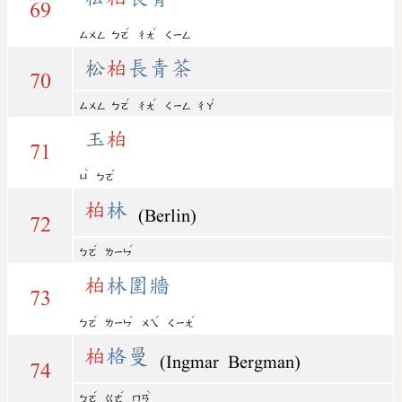
69
ˊ
ˊ
ㄙㄨㄥ
ㄅㄛ
ㄔㄤ
ㄑㄧㄥ
松
柏
長青茶
70
ˊ
ˊ
ˊ
ㄙㄨㄥ
ㄅㄛ
ㄔㄤ
ㄑㄧㄥ
ㄔㄚ
玉
柏
71
ˋ
ˊ
ㄩ
ㄅㄛ
柏
林
(Berlin)
72
ˊ
ˊ
ㄅㄛ
ㄌㄧㄣ
柏
林圍牆
73
ˊ
ˊ
ˊ
ˊ
ㄅㄛ
ㄌㄧㄣ
ㄨㄟ
ㄑㄧㄤ
柏
格曼
(Ingmar Bergman)
74
ˊ
ˊ
ˋ
ㄅㄛ
ㄍㄜ
ㄇㄢ