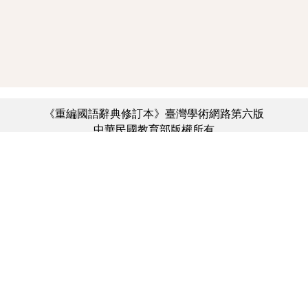
《重編國語辭典修訂本》臺灣學術網路第六版
中華民國教育部版權所有
:::
個資法及隱私聲明
|
辭典公眾授權網
|
意見交流
|
網網相連
三峽總院區地址：新北市三峽區三樹路2號、
︿
臺北院區地址：臺北市大安區和平東路一段179號、
臺中院區地址：臺中市豐原區師範街67號
電話總機：(02)7740-7890、
傳真：(02)7740-7064、
TANet VoIP：9009-7890
線上人數: 4353
累積總人次: 731,207,697