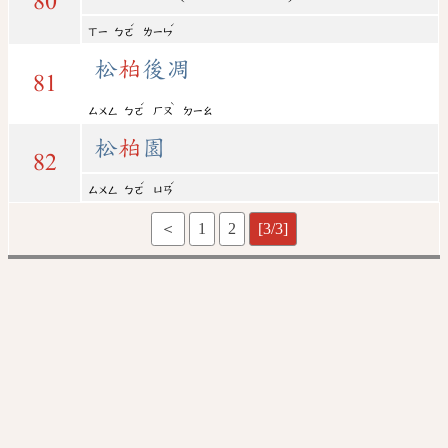
80
ˊ
ˊ
ㄒㄧ
ㄅㄛ
ㄌㄧㄣ
松
柏
後凋
81
ˊ
ˋ
ㄙㄨㄥ
ㄅㄛ
ㄏㄡ
ㄉㄧㄠ
松
柏
園
82
ˊ
ˊ
ㄙㄨㄥ
ㄅㄛ
ㄩㄢ
＜
1
2
[3/3]