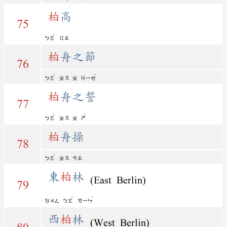
柏
高
75
ˊ
ㄅㄛ
ㄍㄠ
柏
舟之節
76
ˊ
ˊ
ㄅㄛ
ㄓㄡ
ㄓ
ㄐㄧㄝ
柏
舟之誓
77
ˊ
ˋ
ㄅㄛ
ㄓㄡ
ㄓ
ㄕ
柏
舟操
78
ˊ
ㄅㄛ
ㄓㄡ
ㄘㄠ
東
柏
林
(East Berlin)
79
ˊ
ˊ
ㄉㄨㄥ
ㄅㄛ
ㄌㄧㄣ
西
柏
林
(West Berlin)