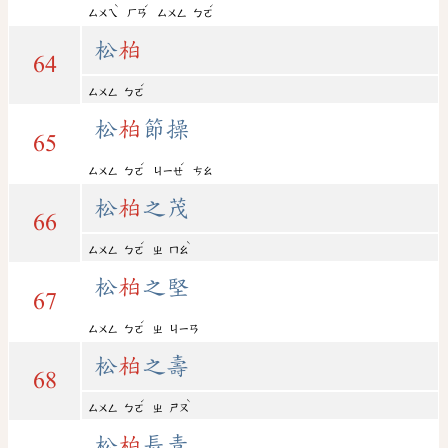
ˋ
ˊ
ˊ
ㄙㄨㄟ
ㄏㄢ
ㄙㄨㄥ
ㄅㄛ
松
柏
64
ˊ
ㄙㄨㄥ
ㄅㄛ
松
柏
節操
65
ˊ
ˊ
ㄙㄨㄥ
ㄅㄛ
ㄐㄧㄝ
ㄘㄠ
松
柏
之茂
66
ˊ
ˋ
ㄙㄨㄥ
ㄅㄛ
ㄓ
ㄇㄠ
松
柏
之堅
67
ˊ
ㄙㄨㄥ
ㄅㄛ
ㄓ
ㄐㄧㄢ
松
柏
之壽
68
ˊ
ˋ
ㄙㄨㄥ
ㄅㄛ
ㄓ
ㄕㄡ
松
柏
長青