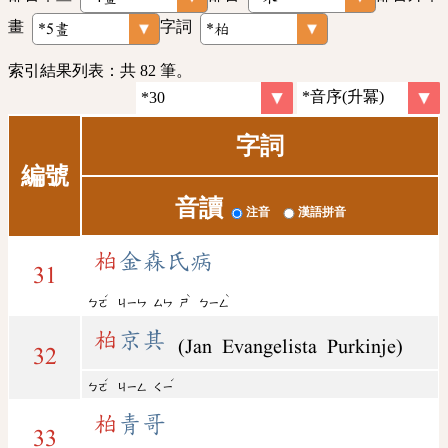
畫
字詞
索引結果列表：共 82 筆。
字詞
編號
音讀
注音
漢語拼音
柏
金森氏病
31
ˊ
ˋ
ˋ
ㄅㄛ
ㄐㄧㄣ
ㄙㄣ
ㄕ
ㄅㄧㄥ
柏
京其
(Jan Evangelista Purkinje)
32
ˊ
ˊ
ㄅㄛ
ㄐㄧㄥ
ㄑㄧ
柏
青哥
33