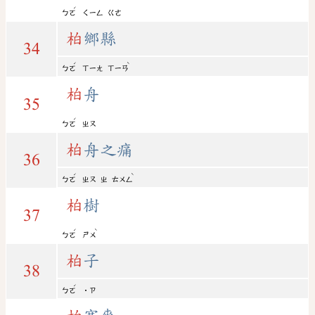
ˊ
ㄅㄛ
ㄑㄧㄥ
ㄍㄜ
柏
鄉縣
34
ˊ
ˋ
ㄅㄛ
ㄒㄧㄤ
ㄒㄧㄢ
柏
舟
35
ˊ
ㄅㄛ
ㄓㄡ
柏
舟之痛
36
ˊ
ˋ
ㄅㄛ
ㄓㄡ
ㄓ
ㄊㄨㄥ
柏
樹
37
ˊ
ˋ
ㄅㄛ
ㄕㄨ
柏
子
38
ˊ
ㄅㄛ
˙ㄗ