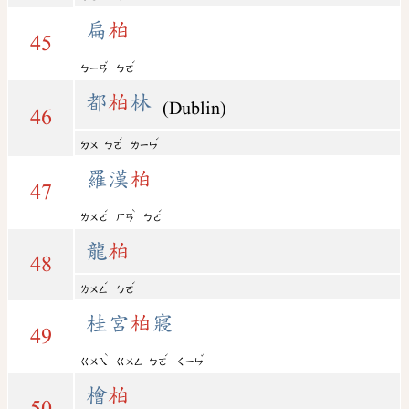
扁
柏
45
ˇ
ˊ
ㄅㄧㄢ
ㄅㄛ
都
柏
林
(Dublin)
46
ˊ
ˊ
ㄉㄨ
ㄅㄛ
ㄌㄧㄣ
羅漢
柏
47
ˊ
ˋ
ˊ
ㄌㄨㄛ
ㄏㄢ
ㄅㄛ
龍
柏
48
ˊ
ˊ
ㄌㄨㄥ
ㄅㄛ
桂宮
柏
寢
49
ˋ
ˊ
ˇ
ㄍㄨㄟ
ㄍㄨㄥ
ㄅㄛ
ㄑㄧㄣ
檜
柏
50