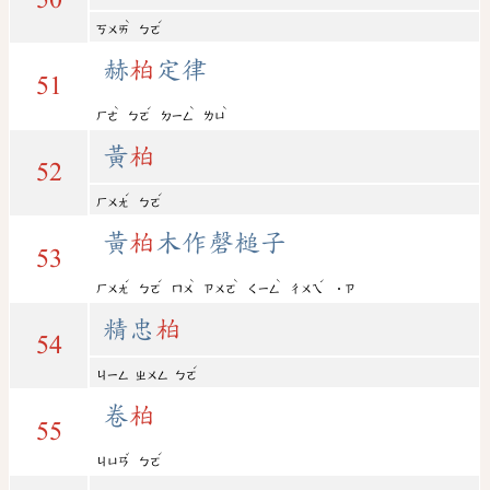
ˋ
ˊ
ㄎㄨㄞ
ㄅㄛ
赫
柏
定律
51
ˋ
ˊ
ˋ
ˋ
ㄏㄜ
ㄅㄛ
ㄉㄧㄥ
ㄌㄩ
黃
柏
52
ˊ
ˊ
ㄏㄨㄤ
ㄅㄛ
黃
柏
木作磬槌子
53
ˊ
ˊ
ˋ
ˋ
ˋ
ˊ
ㄏㄨㄤ
ㄅㄛ
ㄇㄨ
ㄗㄨㄛ
ㄑㄧㄥ
ㄔㄨㄟ
˙ㄗ
精忠
柏
54
ˊ
ㄐㄧㄥ
ㄓㄨㄥ
ㄅㄛ
卷
柏
55
ˇ
ˊ
ㄐㄩㄢ
ㄅㄛ