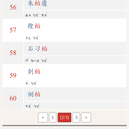
朱
柏
廬
56
ˊ
ˊ
ㄓㄨ
ㄅㄛ
ㄌㄨ
檉
柏
57
ˊ
ㄔㄥ
ㄅㄛ
石刁
柏
58
ˊ
ˊ
ㄕ
ㄉㄧㄠ
ㄅㄛ
刺
柏
59
ˋ
ˊ
ㄘ
ㄅㄛ
側
柏
60
ˋ
ˊ
ㄘㄜ
ㄅㄛ
＜
1
[2/3]
3
＞