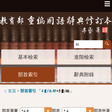
☰
基本檢索
進階檢索
部首索引
辭典附錄
:::
首頁
>
部首索引
「
」
4畫
/
木部
+5畫/柏
部首筆畫
部首
部首外筆