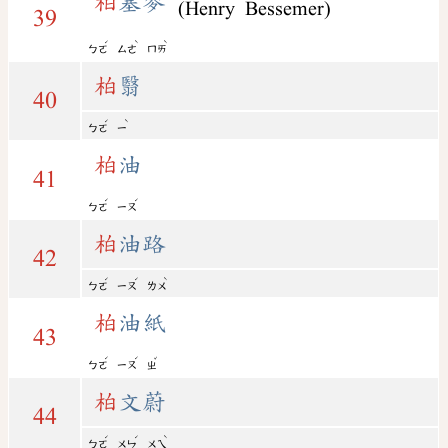
柏
塞麥
(Henry Bessemer)
39
ˊ
ˋ
ˋ
ㄅㄛ
ㄙㄜ
ㄇㄞ
柏
翳
40
ˊ
ˋ
ㄅㄛ
ㄧ
柏
油
41
ˊ
ˊ
ㄅㄛ
ㄧㄡ
柏
油路
42
ˊ
ˊ
ˋ
ㄅㄛ
ㄧㄡ
ㄌㄨ
柏
油紙
43
ˊ
ˊ
ˇ
ㄅㄛ
ㄧㄡ
ㄓ
柏
文蔚
44
ˊ
ˊ
ˋ
ㄅㄛ
ㄨㄣ
ㄨㄟ