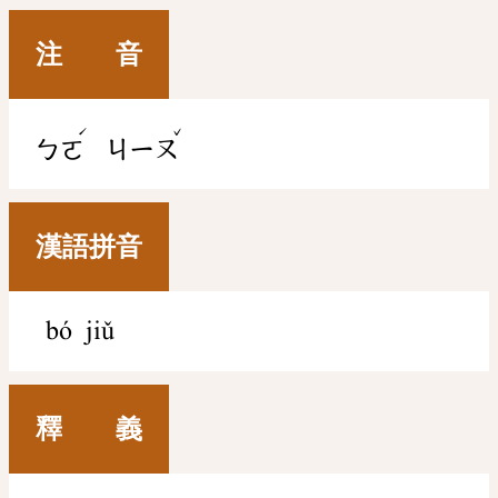
注 音
ˊ
ˇ
ㄅㄛ
ㄐㄧㄡ
漢語拼音
bó jiǔ
釋 義