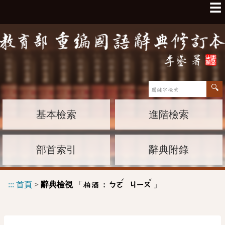
☰
基本檢索
進階檢索
部首索引
辭典附錄
ˊ
ˇ
:::
首頁
>
辭典檢視
「
」
柏酒 :
ㄅㄛ
ㄐㄧㄡ