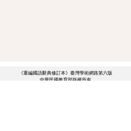
《重編國語辭典修訂本》臺灣學術網路第六版
中華民國教育部版權所有
:::
個資法及隱私聲明
|
辭典公眾授權網
|
意見交流
|
網網相連
三峽總院區地址：新北市三峽區三樹路2號、
︿
臺北院區地址：臺北市大安區和平東路一段179號、