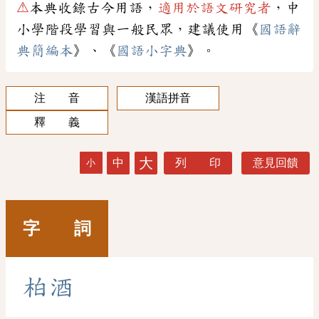
⚠
本典收錄古今用語，
適用於語文研究者
，中
小學階段學習與一般民眾，建議使用《
國語辭
典簡編本
》、《
國語小字典
》。
注 音
漢語拼音
釋 義
大
中
列 印
意見回饋
小
字 詞
柏
酒