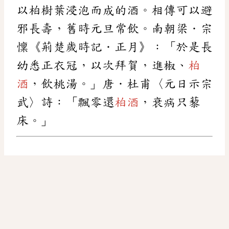
以柏樹葉浸泡而成的酒。相傳可以避
邪長壽，舊時元旦常飲。南朝梁．宗
懍《荊楚歲時記．正月》：「於是長
幼悉正衣冠，以次拜賀，進椒、
柏
酒
，飲桃湯。」唐．杜甫〈元日示宗
武〉詩：「飄零還
柏酒
，衰病只藜
床。」