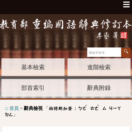
☰
基本檢索
進階檢索
部首索引
辭典附錄
ˊ
ˋ
:::
首頁
>
辭典檢視
「
柏特斯加登 :
ㄅㄛ
ㄊㄜ
ㄙ
ㄐㄧㄚ
」
ㄉㄥ