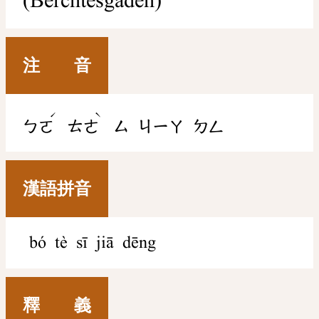
(Berchtesgaden)
注 音
ˊ
ˋ
ㄅㄛ
ㄊㄜ
ㄙ
ㄐㄧㄚ
ㄉㄥ
漢語拼音
bó tè sī jiā dēng
釋 義