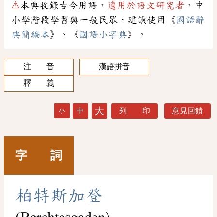
⚠
本典收錄古今用語，
適用於語文研究者
，中
小學階段學習與一般民眾，建議使用《
國語辭
典簡編本
》、《
國語小字典
》。
注 音
漢語拼音
釋 義
大
中
列 印
意見回饋
小
字 詞
柏
特
斯
加
登