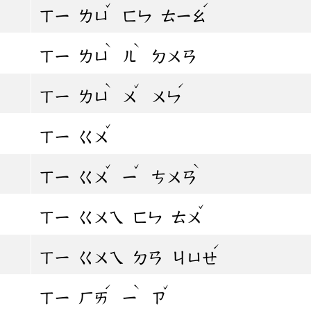
ˇ
ˊ
ㄒㄧ
ㄌㄩ
ㄈㄣ
ㄊㄧㄠ
ˋ
ˋ
ㄒㄧ
ㄌㄩ
ㄦ
ㄉㄨㄢ
ˋ
ˇ
ˊ
ㄒㄧ
ㄌㄩ
ㄨ
ㄨㄣ
ˇ
ㄒㄧ
ㄍㄨ
ˇ
ˇ
ˋ
ㄒㄧ
ㄍㄨ
ㄧ
ㄘㄨㄢ
ˇ
ㄒㄧ
ㄍㄨㄟ
ㄈㄣ
ㄊㄨ
ˊ
ㄒㄧ
ㄍㄨㄟ
ㄉㄢ
ㄐㄩㄝ
ˊ
ˋ
ˇ
ㄒㄧ
ㄏㄞ
ㄧ
ㄗ