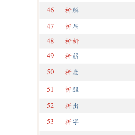
46
析
解
47
析
居
48
析
析
49
析
薪
50
析
產
51
析
酲
52
析
出
53
析
字