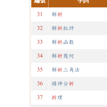
編號
字詞
31
解
析
32
解
析
批評
33
解
析
函數
34
解
析
幾何
35
解
析
三角法
36
精神分
析
37
析
理