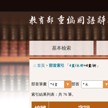
基本檢索
:::
首頁
>
部首索引
「
」
4畫
/
木部
+4畫/析
部首筆畫
部首
索引結果列表：共 76 筆。