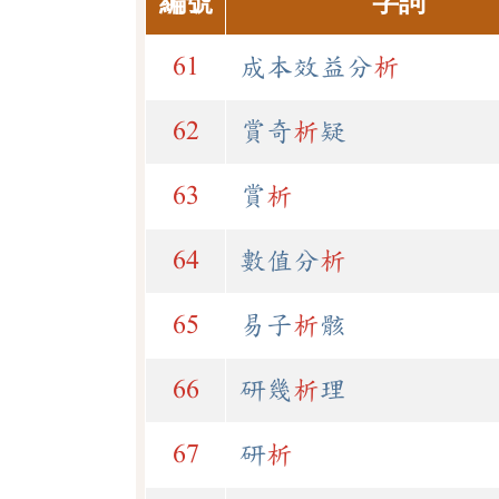
編號
字詞
61
成本效益分
析
62
賞奇
析
疑
63
賞
析
64
數值分
析
65
易子
析
骸
66
研幾
析
理
67
研
析