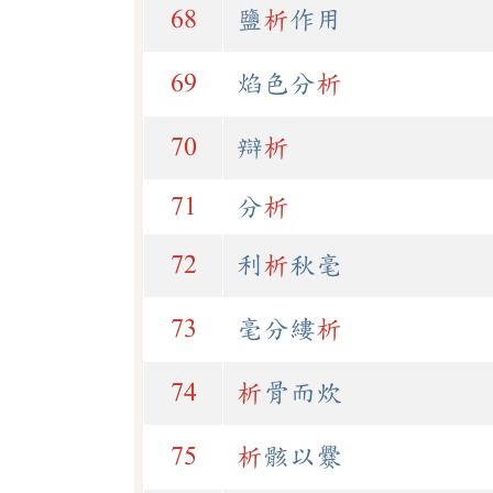
68
鹽
析
作用
69
焰色分
析
70
辯
析
71
分
析
72
利
析
秋毫
73
毫分縷
析
74
析
骨而炊
75
析
骸以爨