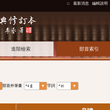
:::
最新消息
編輯說明
進階檢索
部首索引
部首外筆畫
字詞