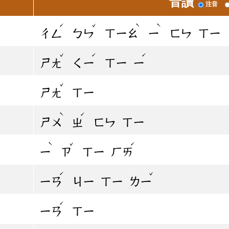
音讀
注音
ˊ
ˇ
ˋ
ˋ
ㄔㄥ
ㄅㄣ
ㄒㄧㄠ
ㄧ
ㄈㄣ
ㄒㄧ
ˇ
ˊ
ˊ
ㄕㄤ
ㄑㄧ
ㄒㄧ
ㄧ
ˇ
ㄕㄤ
ㄒㄧ
ˋ
ˊ
ㄕㄨ
ㄓ
ㄈㄣ
ㄒㄧ
ˋ
ˇ
ˊ
ㄧ
ㄗ
ㄒㄧ
ㄏㄞ
ˊ
ˇ
ㄧㄢ
ㄐㄧ
ㄒㄧ
ㄌㄧ
ˊ
ㄧㄢ
ㄒㄧ