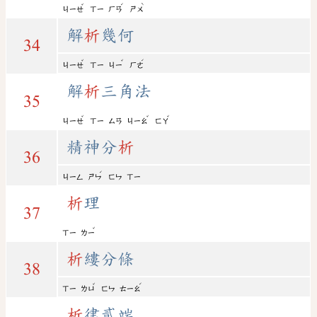
ˇ
ˊ
ˋ
ㄐㄧㄝ
ㄒㄧ
ㄏㄢ
ㄕㄨ
解
析
幾何
34
ˇ
ˇ
ˊ
ㄐㄧㄝ
ㄒㄧ
ㄐㄧ
ㄏㄜ
解
析
三角法
35
ˇ
ˇ
ˇ
ㄐㄧㄝ
ㄒㄧ
ㄙㄢ
ㄐㄧㄠ
ㄈㄚ
精神分
析
36
ˊ
ㄐㄧㄥ
ㄕㄣ
ㄈㄣ
ㄒㄧ
析
理
37
ˇ
ㄒㄧ
ㄌㄧ
析
縷分條
38
ˇ
ˊ
ㄒㄧ
ㄌㄩ
ㄈㄣ
ㄊㄧㄠ
析
律貳端