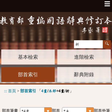
☰
基本檢索
進階檢索
部首索引
辭典附錄
:::
首頁
>
部首索引
「
」
4畫
/
木部
+4畫/析
部首筆畫
部首
部首外筆