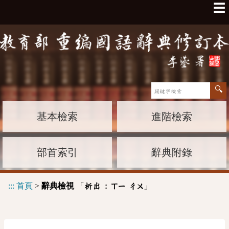
☰
基本檢索
進階檢索
部首索引
辭典附錄
:::
首頁
>
辭典檢視
「
」
析出 :
ㄒㄧ
ㄔㄨ