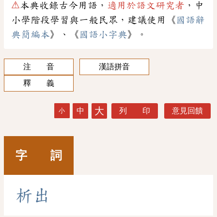
⚠
本典收錄古今用語，
適用於語文研究者
，中
小學階段學習與一般民眾，建議使用《
國語辭
典簡編本
》、《
國語小字典
》。
注 音
漢語拼音
釋 義
大
中
列 印
意見回饋
小
字 詞
析
出