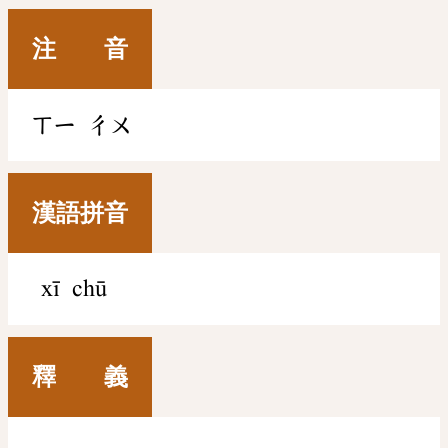
注 音
ㄒㄧ
ㄔㄨ
漢語拼音
xī chū
釋 義