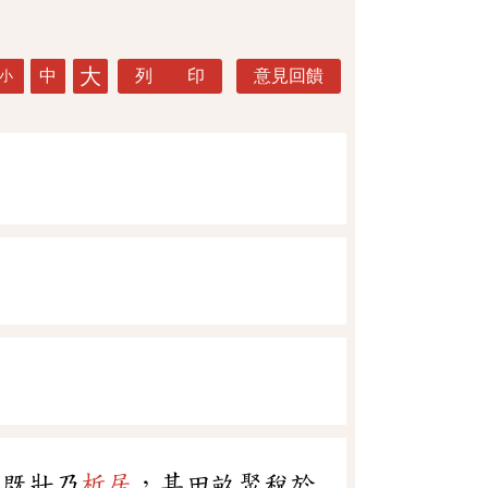
大
中
列 印
意見回饋
小
弟既壯乃
析居
，其田畝聚稅於