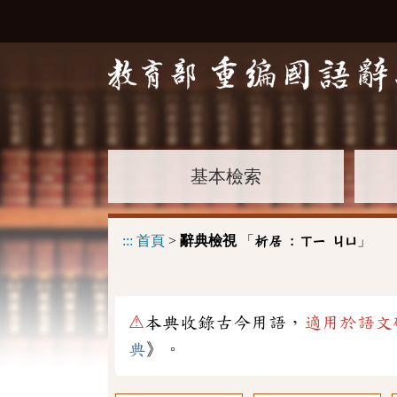
基本檢索
:::
首頁
>
辭典檢視
「
」
析居 :
ㄒㄧ
ㄐㄩ
⚠
本典收錄古今用語，
適用於語文
典
》。