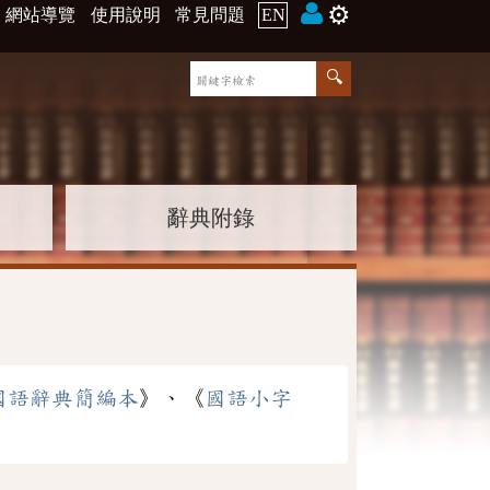
⚙️
網站導覽
使用說明
常見問題
EN
辭典附錄
國語辭典簡編本
》、《
國語小字