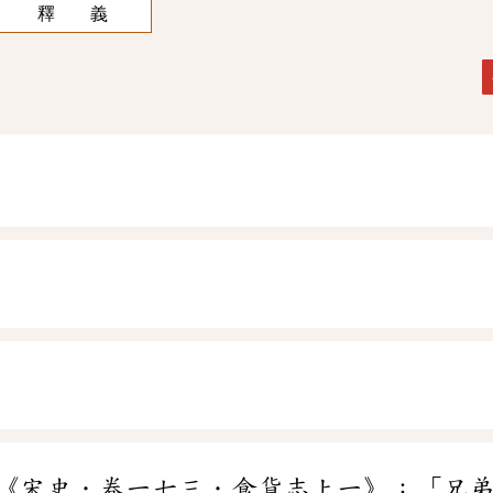
釋 義
《宋史．卷一七三．食貨志上一》：「兄