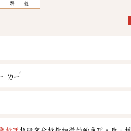
釋 義
ˇ
ㄧ
ㄌㄧ
幾析理
指研究分析精細微妙的義理。唐．