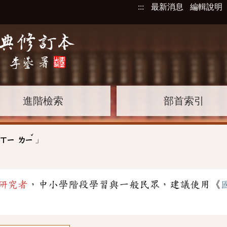
:::
最新消息
編輯說明
進階檢索
部首索引
ˇ
」
ㄒㄧ
ㄌㄧ
研究者
，中小學階段學習與一般民眾，建議使用《