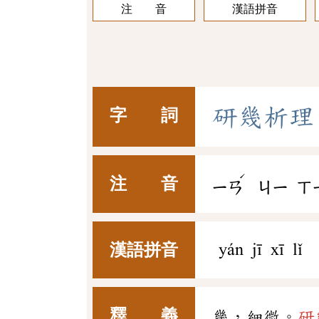
注 音
漢語拼音
研
幾
析
理
字 詞
ˊ
注 音
ㄧㄢ
ㄐㄧ
ㄒ
漢語拼音
yán jī xī lǐ
釋 義
幾，細微。
研