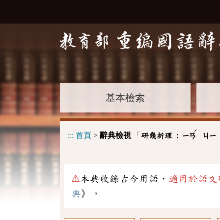
基本檢索
ˊ
:::
首頁
>
辭典檢視
「
研幾析理 :
ㄧㄢ
ㄐㄧ
⚠
本典收錄古今用語，
適用於語文
典
》。