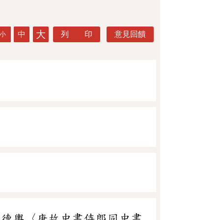
大
中
列 印
意見回饋
小
權德輿〈唐故中書侍郎同中書