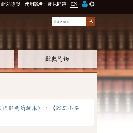
⚙️
網站導覽
使用說明
常見問題
EN
辭典附錄
國語辭典簡編本
》、《
國語小字