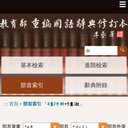
☰
基本檢索
進階檢索
部首索引
辭典附錄
:::
首頁
>
部首索引
「
」
4畫
/
手部
+5畫/拉
部首筆畫
部首
部首外筆