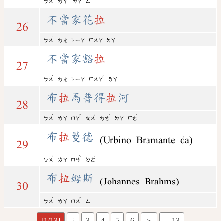
ㄅㄨ
ㄉㄚ
ㄌㄚ
ㄙ
不當家花
拉
26
ˋ
ㄅㄨ
ㄉㄤ
ㄐㄧㄚ
ㄏㄨㄚ
ㄌㄚ
不當家豁
拉
27
ˋ
ˊ
ㄅㄨ
ㄉㄤ
ㄐㄧㄚ
ㄏㄨㄚ
ㄌㄚ
布
拉
馬普得
拉
河
28
ˋ
ˇ
ˇ
ˊ
ˊ
ㄅㄨ
ㄌㄚ
ㄇㄚ
ㄆㄨ
ㄉㄜ
ㄌㄚ
ㄏㄜ
布
拉
曼德
(Urbino Bramante da)
29
ˋ
ˋ
ˊ
ㄅㄨ
ㄌㄚ
ㄇㄢ
ㄉㄜ
布
拉
姆斯
(Johannes Brahms)
30
ˋ
ˇ
ㄅㄨ
ㄌㄚ
ㄇㄨ
ㄙ
[1/13]
2
3
4
5
6
＞
…13