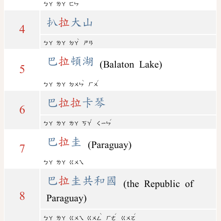
ㄅㄚ
ㄌㄚ
ㄈㄣ
扒
拉
大山
4
ˋ
ㄅㄚ
ㄌㄚ
ㄉㄚ
ㄕㄢ
巴
拉
頓湖
(Balaton Lake)
5
ˋ
ˊ
ㄅㄚ
ㄌㄚ
ㄉㄨㄣ
ㄏㄨ
巴
拉
拉
卡琴
6
ˇ
ˊ
ㄅㄚ
ㄌㄚ
ㄌㄚ
ㄎㄚ
ㄑㄧㄣ
巴
拉
圭
(Paraguay)
7
ㄅㄚ
ㄌㄚ
ㄍㄨㄟ
巴
拉
圭共和國
(the Republic of
8
Paraguay)
ˋ
ˊ
ˊ
ㄅㄚ
ㄌㄚ
ㄍㄨㄟ
ㄍㄨㄥ
ㄏㄜ
ㄍㄨㄛ