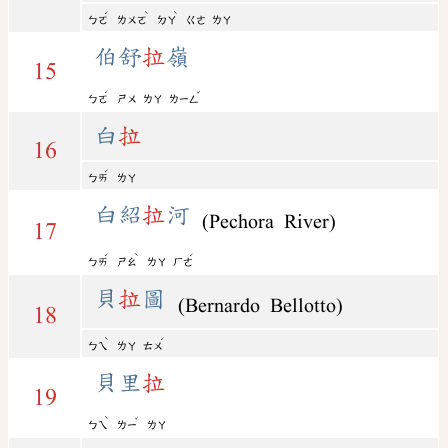
ˊ
ˋ
ˋ
ㄅㄛ
ㄌㄨㄛ
ㄉㄚ
ㄍㄜ
ㄌㄚ
伯舒
拉
嶺
15
ˊ
ˇ
ㄅㄛ
ㄕㄨ
ㄌㄚ
ㄌㄧㄥ
白
拉
16
ˊ
ㄅㄞ
ㄌㄚ
白紹
拉
河
(Pechora River)
17
ˊ
ˋ
ˊ
ㄅㄞ
ㄕㄠ
ㄌㄚ
ㄏㄜ
貝
拉
圖
(Bernardo Bellotto)
18
ˋ
ˊ
ㄅㄟ
ㄌㄚ
ㄊㄨ
貝里
拉
19
ˋ
ˇ
ㄅㄟ
ㄌㄧ
ㄌㄚ