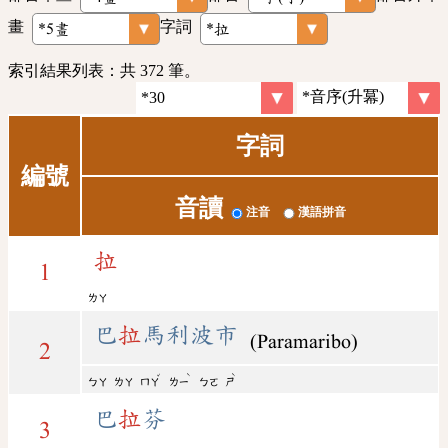
畫
字詞
索引結果列表：共 372 筆。
字詞
編號
音讀
注音
漢語拼音
拉
1
ㄌㄚ
巴
拉
馬利波市
(Paramaribo)
2
ˇ
ˋ
ˋ
ㄅㄚ
ㄌㄚ
ㄇㄚ
ㄌㄧ
ㄅㄛ
ㄕ
巴
拉
芬
3