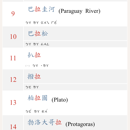
巴
拉
圭河
(Paraguay River)
9
ˊ
ㄅㄚ
ㄌㄚ
ㄍㄨㄟ
ㄏㄜ
巴
拉
松
10
ㄅㄚ
ㄌㄚ
ㄙㄨㄥ
扒
拉
11
ㄅㄚ
˙ㄌㄚ
撥
拉
12
ㄅㄛ
ㄌㄚ
柏
拉
圖
(Plato)
13
ˊ
ˊ
ㄅㄛ
ㄌㄚ
ㄊㄨ
勃洛大哥
拉
(Protagoras)
14