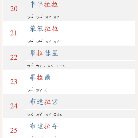
半半
拉
拉
20
ˋ
ˋ
ㄅㄢ
ㄅㄢ
ㄌㄚ
ㄌㄚ
笨笨
拉
拉
21
ˋ
ˋ
ㄅㄣ
ㄅㄣ
ㄌㄚ
ㄌㄚ
畢
拉
彗星
22
ˋ
ˋ
ㄅㄧ
ㄌㄚ
ㄏㄨㄟ
ㄒㄧㄥ
畢
拉
爾
23
ˋ
ˇ
ㄅㄧ
ㄌㄚ
ㄦ
布達
拉
宮
24
ˋ
ˊ
ㄅㄨ
ㄉㄚ
ㄌㄚ
ㄍㄨㄥ
布達
拉
寺
25
ˋ
ˊ
ˋ