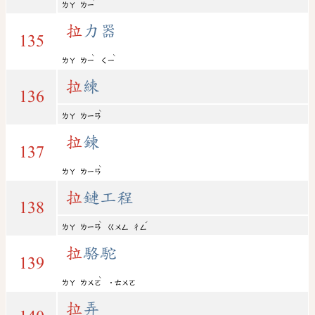
ㄌㄚ
ㄌㄧ
拉
力器
135
ˋ
ˋ
ㄌㄚ
ㄌㄧ
ㄑㄧ
拉
練
136
ˋ
ㄌㄚ
ㄌㄧㄢ
拉
鍊
137
ˋ
ㄌㄚ
ㄌㄧㄢ
拉
鏈工程
138
ˋ
ˊ
ㄌㄚ
ㄌㄧㄢ
ㄍㄨㄥ
ㄔㄥ
拉
駱駝
139
ˋ
ㄌㄚ
ㄌㄨㄛ
˙ㄊㄨㄛ
拉
弄