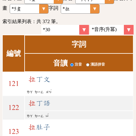
畫
字詞
索引結果列表：共 372 筆。
字詞
編號
音讀
注音
漢語拼音
拉
丁文
121
ˊ
ㄌㄚ
ㄉㄧㄥ
ㄨㄣ
拉
丁語
122
ˇ
ㄌㄚ
ㄉㄧㄥ
ㄩ
拉
肚子
123