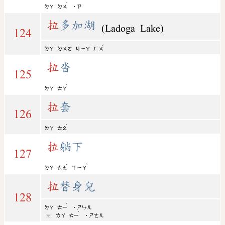
ˋ
ㄌㄚ
ㄉㄨ
˙ㄗ
拉
多加湖
(Ladoga Lake)
124
ˊ
ㄌㄚ
ㄉㄨㄛ
ㄐㄧㄚ
ㄏㄨ
拉
沓
125
ˋ
ㄌㄚ
ㄊㄚ
拉
套
126
ˋ
ㄌㄚ
ㄊㄠ
拉
躺下
127
ˇ
ˋ
ㄌㄚ
ㄊㄤ
ㄒㄧㄚ
拉
替身兒
128
ˋ
ㄌㄚ
ㄊㄧ
˙ㄕㄣㄦ
ˋ
ㄌㄚ
ㄊㄧ
˙ㄕㄜㄦ
(變)