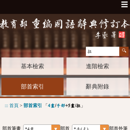
☰
基本檢索
進階檢索
部首索引
辭典附錄
:::
首頁
>
部首索引
「
」
4畫
/
手部
+5畫/拉
部首筆畫
部首
部首外筆