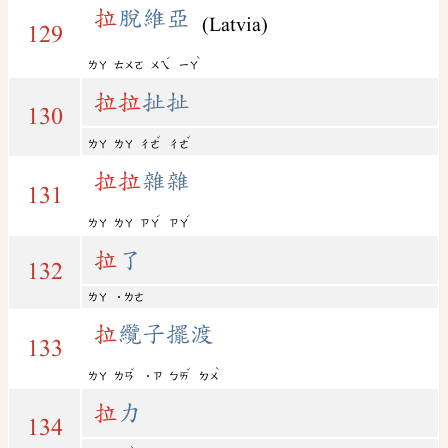
拉
脫維亞
(Latvia)
129
ˊ
ˋ
ㄌㄚ
ㄊㄨㄛ
ㄨㄟ
ㄧㄚ
拉
拉
扯扯
130
ˇ
ˇ
ㄌㄚ
ㄌㄚ
ㄔㄜ
ㄔㄜ
拉
拉
雜雜
131
ˊ
ˊ
ㄌㄚ
ㄌㄚ
ㄗㄚ
ㄗㄚ
拉
了
132
ㄌㄚ
˙ㄌㄜ
拉
纜子擺渡
133
ˇ
ˇ
ˋ
ㄌㄚ
ㄌㄢ
˙ㄗ
ㄅㄞ
ㄉㄨ
拉
力
134
ˋ