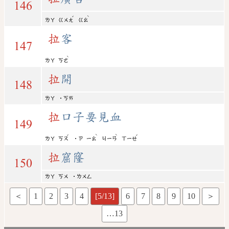
146
ˇ
ˋ
ㄌㄚ
ㄍㄨㄤ
ㄍㄠ
拉
客
147
ˋ
ㄌㄚ
ㄎㄜ
拉
開
148
ㄌㄚ
˙ㄎㄞ
拉
口子要見血
149
ˇ
ˋ
ˋ
ˇ
ㄌㄚ
ㄎㄡ
˙ㄗ
ㄧㄠ
ㄐㄧㄢ
ㄒㄧㄝ
拉
窟窿
150
ㄌㄚ
ㄎㄨ
˙ㄌㄨㄥ
＜
1
2
3
4
[5/13]
6
7
8
9
10
＞
…13