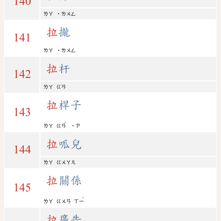
140
ㄌㄚ
˙ㄌㄨㄥ
拉
攏
141
ㄌㄚ
˙ㄌㄨㄥ
拉
杆
142
ㄌㄚ
ㄍㄢ
拉
桿子
143
ˇ
ㄌㄚ
ㄍㄢ
˙ㄗ
拉
呱兒
144
ㄌㄚ
ㄍㄨㄚㄦ
拉
關係
145
ˋ
ㄌㄚ
ㄍㄨㄢ
ㄒㄧ
拉
廣告