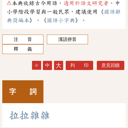
⚠
本典收錄古今用語，
適用於語文研究者
，中
小學階段學習與一般民眾，建議使用《
國語辭
典簡編本
》、《
國語小字典
》。
注 音
漢語拼音
釋 義
大
中
列 印
意見回饋
小
字 詞
拉
拉
雜
雜