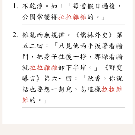
不乾淨。如：「每當假日過後，
公園常變得
拉拉雜雜
的。」
雜亂而無規律。《儒林外史》第
五二回：「只見他兩手扳著看牆
門，把身子往後一掙，那垛看牆
就
拉拉雜雜
卸下半堵。」《野叟
曝言》第六一回：「秋香，你說
話也要想一想兒，怎這樣
拉拉雜
雜
的。」