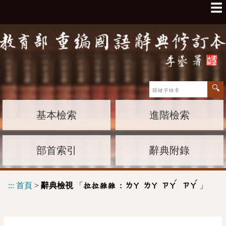
☰
基本檢索
進階檢索
部首索引
辭典附錄
ˊ
ˊ
:::
首頁
>
辭典檢視
「
」
拉拉雜雜 :
ㄌㄚ
ㄌㄚ
ㄗㄚ
ㄗㄚ