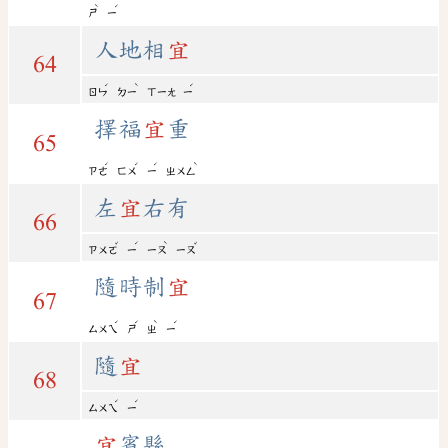
ˋ
ˊ
ㄕ
ㄧ
人地相
宜
64
ˊ
ˋ
ˊ
ㄖㄣ
ㄉㄧ
ㄒㄧㄤ
ㄧ
擇福
宜
重
65
ˊ
ˊ
ˊ
ˋ
ㄗㄜ
ㄈㄨ
ㄧ
ㄓㄨㄥ
左
宜
右有
66
ˇ
ˊ
ˋ
ˇ
ㄗㄨㄛ
ㄧ
ㄧㄡ
ㄧㄡ
隨時制
宜
67
ˊ
ˊ
ˋ
ˊ
ㄙㄨㄟ
ㄕ
ㄓ
ㄧ
隨
宜
68
ˊ
ˊ
ㄙㄨㄟ
ㄧ
宜
賓縣