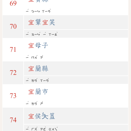
69
ˊ
ˋ
ㄧ
ㄅㄧㄣ
ㄒㄧㄢ
宜
顰
宜
笑
70
ˊ
ˊ
ˊ
ˋ
ㄧ
ㄆㄧㄣ
ㄧ
ㄒㄧㄠ
宜
母子
71
ˊ
ˇ
ˇ
ㄧ
ㄇㄨ
ㄗ
宜
蘭縣
72
ˊ
ˊ
ˋ
ㄧ
ㄌㄢ
ㄒㄧㄢ
宜
蘭市
73
ˊ
ˊ
ˋ
ㄧ
ㄌㄢ
ㄕ
宜
侯夨簋
74
ˊ
ˊ
ˋ
ˇ
ㄧ
ㄏㄡ
ㄗㄜ
ㄍㄨㄟ