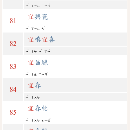
ˊ
ˋ
ㄧ
ㄒㄧㄥ
ㄒㄧㄢ
宜
興瓷
81
ˊ
ˊ
ㄧ
ㄒㄧㄥ
ㄘ
宜
嗔
宜
喜
82
ˊ
ˊ
ˇ
ㄧ
ㄔㄣ
ㄧ
ㄒㄧ
宜
昌縣
83
ˊ
ˋ
ㄧ
ㄔㄤ
ㄒㄧㄢ
宜
春
84
ˊ
ㄧ
ㄔㄨㄣ
宜
春帖
85
ˊ
ˇ
ㄧ
ㄔㄨㄣ
ㄊㄧㄝ