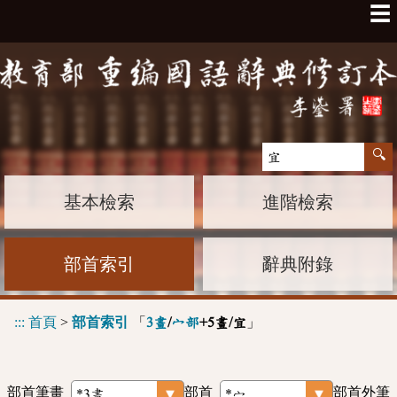
☰
基本檢索
進階檢索
部首索引
辭典附錄
:::
首頁
>
部首索引
「
」
3畫
/
宀部
+5畫/宜
部首筆畫
部首
部首外筆