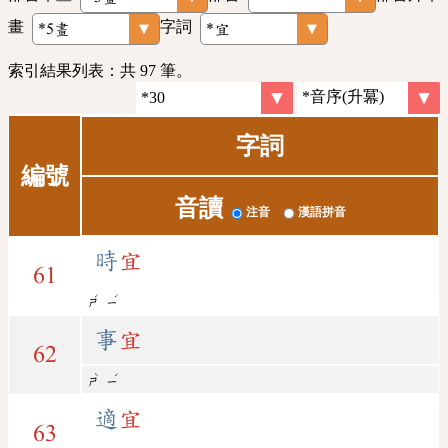
畫
字詞
索引結果列表：共 97 筆。
字詞
編號
音讀
注音
漢語拼音
時
宜
61
ˊ
ˊ
ㄕ
ㄧ
事
宜
62
ˋ
ˊ
ㄕ
ㄧ
適
宜
63