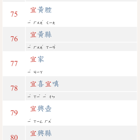
宜
黃腔
75
ˊ
ˊ
ㄧ
ㄏㄨㄤ
ㄑㄧㄤ
宜
黃縣
76
ˊ
ˊ
ˋ
ㄧ
ㄏㄨㄤ
ㄒㄧㄢ
宜
家
77
ˊ
ㄧ
ㄐㄧㄚ
宜
喜
宜
嗔
78
ˊ
ˇ
ˊ
ㄧ
ㄒㄧ
ㄧ
ㄔㄣ
宜
興壺
79
ˊ
ˊ
ㄧ
ㄒㄧㄥ
ㄏㄨ
宜
興縣
80