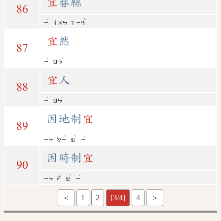
宜
春縣
86
ˊ
ˋ
ㄧ
ㄔㄨㄣ
ㄒㄧㄢ
宜
然
87
ˊ
ˊ
ㄧ
ㄖㄢ
宜
人
88
ˊ
ˊ
ㄧ
ㄖㄣ
因地制
宜
89
ˋ
ˋ
ˊ
ㄧㄣ
ㄉㄧ
ㄓ
ㄧ
因時制
宜
90
ˊ
ˋ
ˊ
ㄧㄣ
ㄕ
ㄓ
ㄧ
＜
1
2
[3/4]
4
＞