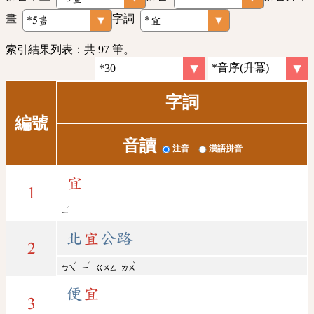
畫
字詞
索引結果列表：共 97 筆。
字詞
編號
音讀
注音
漢語拼音
宜
1
ˊ
ㄧ
北
宜
公路
2
ˇ
ˊ
ˋ
ㄅㄟ
ㄧ
ㄍㄨㄥ
ㄌㄨ
便
宜
3