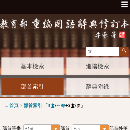
☰
基本檢索
進階檢索
部首索引
辭典附錄
:::
首頁
>
部首索引
「
」
3畫
/
宀部
+5畫/宜
部首筆畫
部首
部首外筆