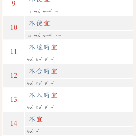
9
ˋ
ˋ
ˊ
ㄅㄨ
ㄅㄧㄢ
ㄧ
不便
宜
10
ˋ
ˊ
ㄅㄨ
ㄆㄧㄢ
˙ㄧ
不達時
宜
11
ˋ
ˊ
ˊ
ˊ
ㄅㄨ
ㄉㄚ
ㄕ
ㄧ
不合時
宜
12
ˋ
ˊ
ˊ
ˊ
ㄅㄨ
ㄏㄜ
ㄕ
ㄧ
不入時
宜
13
ˋ
ˋ
ˊ
ˊ
ㄅㄨ
ㄖㄨ
ㄕ
ㄧ
不
宜
14
ˋ
ˊ
ㄅㄨ
ㄧ