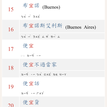
布
宜
諾
(Buenos)
15
ˋ
ˊ
ˋ
ㄅㄨ
ㄧ
ㄋㄨㄛ
布
宜
諾斯艾利斯
(Buenos Aires)
16
ˋ
ˊ
ˋ
ˋ
ˋ
ㄅㄨ
ㄧ
ㄋㄨㄛ
ㄙ
ㄞ
ㄌㄧ
ㄙ
便
宜
17
ˊ
ㄆㄧㄢ
˙ㄧ
便
宜
不過當家
18
ˊ
ˋ
ˋ
ㄆㄧㄢ
˙ㄧ
ㄅㄨ
ㄍㄨㄛ
ㄉㄤ
ㄐㄧㄚ
便
宜
話
19
ˊ
ˋ
ㄆㄧㄢ
˙ㄧ
ㄏㄨㄚ
便
宜
貨
20