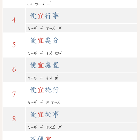
ˋ
ˊ
ㄅㄧㄢ
ㄧ
便
宜
行事
4
ˋ
ˊ
ˊ
ˋ
ㄅㄧㄢ
ㄧ
ㄒㄧㄥ
ㄕ
便
宜
處分
5
ˋ
ˊ
ˇ
ˋ
ㄅㄧㄢ
ㄧ
ㄔㄨ
ㄈㄣ
便
宜
處置
6
ˋ
ˊ
ˇ
ˋ
ㄅㄧㄢ
ㄧ
ㄔㄨ
ㄓ
便
宜
施行
7
ˋ
ˊ
ˊ
ㄅㄧㄢ
ㄧ
ㄕ
ㄒㄧㄥ
便
宜
從事
8
ˋ
ˊ
ˊ
ˋ
ㄅㄧㄢ
ㄧ
ㄘㄨㄥ
ㄕ
不便
宜