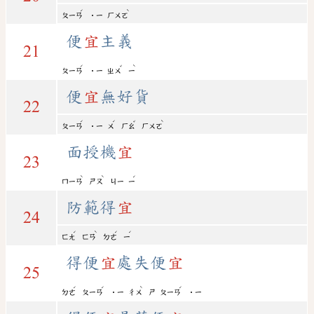
ˊ
ˋ
ㄆㄧㄢ
˙ㄧ
ㄏㄨㄛ
便
宜
主義
21
ˊ
ˇ
ˋ
ㄆㄧㄢ
˙ㄧ
ㄓㄨ
ㄧ
便
宜
無好貨
22
ˊ
ˊ
ˇ
ˋ
ㄆㄧㄢ
˙ㄧ
ㄨ
ㄏㄠ
ㄏㄨㄛ
面授機
宜
23
ˋ
ˋ
ˊ
ㄇㄧㄢ
ㄕㄡ
ㄐㄧ
ㄧ
防範得
宜
24
ˊ
ˋ
ˊ
ˊ
ㄈㄤ
ㄈㄢ
ㄉㄜ
ㄧ
得便
宜
處失便
宜
25
ˊ
ˊ
ˋ
ˊ
ㄉㄜ
ㄆㄧㄢ
˙ㄧ
ㄔㄨ
ㄕ
ㄆㄧㄢ
˙ㄧ