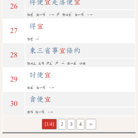
得便
宜
是落便
宜
26
ˊ
ˊ
ˋ
ˋ
ˊ
ㄉㄜ
ㄆㄧㄢ
˙ㄧ
ㄕ
ㄌㄨㄛ
ㄆㄧㄢ
˙ㄧ
得
宜
27
ˊ
ˊ
ㄉㄜ
ㄧ
東三省事
宜
條約
28
ˇ
ˋ
ˊ
ˊ
ㄉㄨㄥ
ㄙㄢ
ㄕㄥ
ㄕ
ㄧ
ㄊㄧㄠ
ㄩㄝ
討便
宜
29
ˇ
ˊ
ㄊㄠ
ㄆㄧㄢ
˙ㄧ
貪便
宜
30
ˊ
ㄊㄢ
ㄆㄧㄢ
˙ㄧ
[1/4]
2
3
4
＞