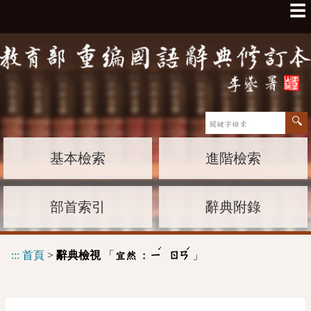
☰
基本檢索
進階檢索
部首索引
辭典附錄
ˊ
ˊ
:::
首頁
>
辭典檢視
「
」
宜然 :
ㄧ
ㄖㄢ