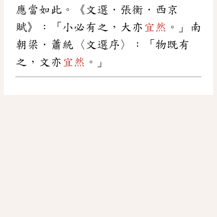
應當如此。《文選．張衡．西京
賦》：「小必有之，大亦
宜然
。」南
朝梁．蕭統〈文選序〉：「物既有
之，文亦
宜然
。」