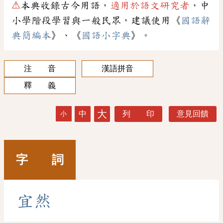
⚠
本典收錄古今用語，
適用於語文研究者
，中
小學階段學習與一般民眾，建議使用《
國語辭
典簡編本
》、《
國語小字典
》。
注 音
漢語拼音
釋 義
大
中
列 印
意見回饋
小
字 詞
宜
然