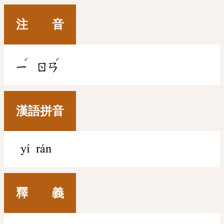
注 音
ˊ
ˊ
ㄧ
ㄖㄢ
漢語拼音
yí rán
釋 義