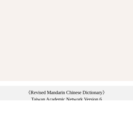
《Revised Mandarin Chinese Dictionary》
Taiwan Academic Network Version 6
©2021 Ministry of Education, R.O.C. All rights reserved.