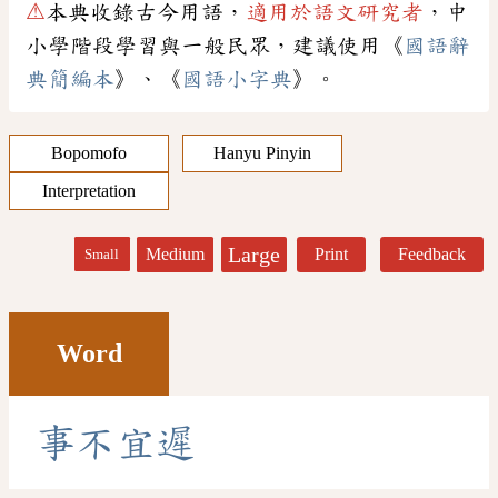
⚠
本典收錄古今用語，
適用於語文研究者
，中
小學階段學習與一般民眾，建議使用《
國語辭
典簡編本
》、《
國語小字典
》。
Bopomofo
Hanyu Pinyin
Interpretation
Large
Medium
Print
Feedback
Small
Word
事
不
宜
遲