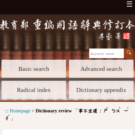
☰
Basic search
Advanced search
Radical index
Dictionary appendix
ˋ
ˋ
ˊ
:::
Homepage
>
Dictionary review
「
事不宜遲 :
ㄕ
ㄅㄨ
ㄧ
ˊ
」
ㄔ