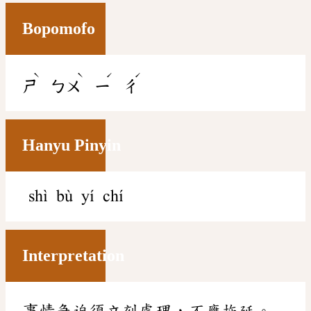
Bopomofo
ˋ
ˋ
ˊ
ˊ
ㄕ
ㄅㄨ
ㄧ
ㄔ
Hanyu Pinyin
shì bù yí chí
Interpretation
事情急迫須立刻處理，不應拖延。