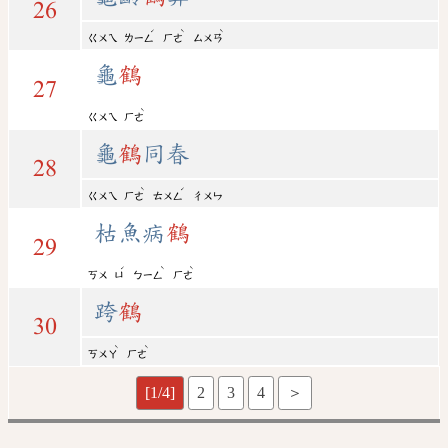
26
ˊ
ˋ
ˋ
ㄍㄨㄟ
ㄌㄧㄥ
ㄏㄜ
ㄙㄨㄢ
龜
鶴
27
ˋ
ㄍㄨㄟ
ㄏㄜ
龜
鶴
同春
28
ˋ
ˊ
ㄍㄨㄟ
ㄏㄜ
ㄊㄨㄥ
ㄔㄨㄣ
枯魚病
鶴
29
ˊ
ˋ
ˋ
ㄎㄨ
ㄩ
ㄅㄧㄥ
ㄏㄜ
跨
鶴
30
ˋ
ˋ
ㄎㄨㄚ
ㄏㄜ
[1/4]
2
3
4
＞