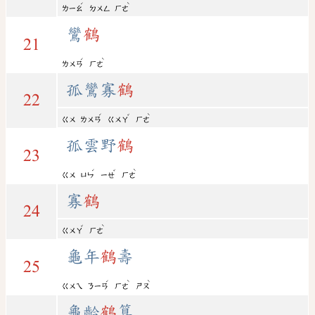
ˊ
ˋ
ㄌㄧㄠ
ㄉㄨㄥ
ㄏㄜ
鸞
鶴
21
ˊ
ˋ
ㄌㄨㄢ
ㄏㄜ
孤鸞寡
鶴
22
ˊ
ˇ
ˋ
ㄍㄨ
ㄌㄨㄢ
ㄍㄨㄚ
ㄏㄜ
孤雲野
鶴
23
ˊ
ˇ
ˋ
ㄍㄨ
ㄩㄣ
ㄧㄝ
ㄏㄜ
寡
鶴
24
ˇ
ˋ
ㄍㄨㄚ
ㄏㄜ
龜年
鶴
壽
25
ˊ
ˋ
ˋ
ㄍㄨㄟ
ㄋㄧㄢ
ㄏㄜ
ㄕㄡ
龜齡
鶴
算