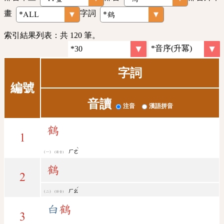
畫
字詞
索引結果列表：共 120 筆。
字詞
編號
音讀
注音
漢語拼音
鶴
1
ˋ
ㄏㄜ
(讀音)
鶴
2
ˊ
ㄏㄠ
(語音)
白
鶴
3