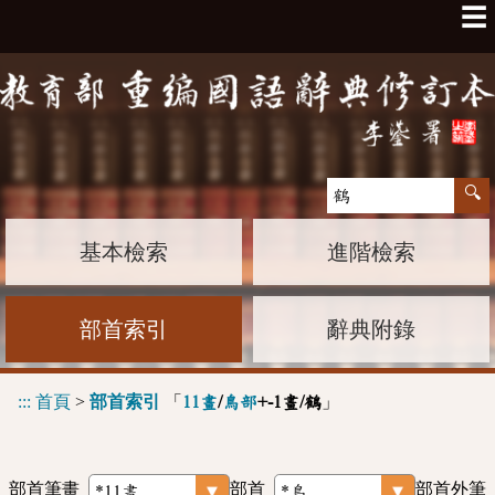
☰
基本檢索
進階檢索
部首索引
辭典附錄
:::
首頁
>
部首索引
「
」
11畫
/
鳥部
+-1畫/鶴
部首筆畫
部首
部首外筆