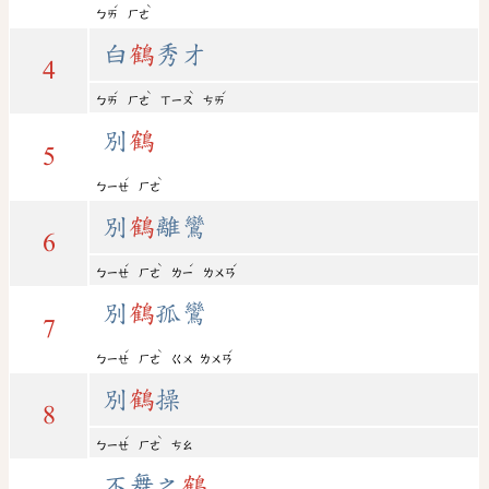
ˊ
ˋ
ㄅㄞ
ㄏㄜ
白
鶴
秀才
4
ˊ
ˋ
ˋ
ˊ
ㄅㄞ
ㄏㄜ
ㄒㄧㄡ
ㄘㄞ
別
鶴
5
ˊ
ˋ
ㄅㄧㄝ
ㄏㄜ
別
鶴
離鸞
6
ˊ
ˋ
ˊ
ˊ
ㄅㄧㄝ
ㄏㄜ
ㄌㄧ
ㄌㄨㄢ
別
鶴
孤鸞
7
ˊ
ˋ
ˊ
ㄅㄧㄝ
ㄏㄜ
ㄍㄨ
ㄌㄨㄢ
別
鶴
操
8
ˊ
ˋ
ㄅㄧㄝ
ㄏㄜ
ㄘㄠ
不舞之
鶴