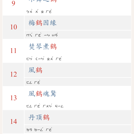
9
ˋ
ˇ
ˋ
ㄅㄨ
ㄨ
ㄓ
ㄏㄜ
梅
鶴
因緣
10
ˊ
ˋ
ˊ
ㄇㄟ
ㄏㄜ
ㄧㄣ
ㄩㄢ
焚琴煮
鶴
11
ˊ
ˊ
ˇ
ˋ
ㄈㄣ
ㄑㄧㄣ
ㄓㄨ
ㄏㄜ
風
鶴
12
ˋ
ㄈㄥ
ㄏㄜ
風
鶴
魂驚
13
ˋ
ˊ
ㄈㄥ
ㄏㄜ
ㄏㄨㄣ
ㄐㄧㄥ
丹頂
鶴
14
ˇ
ˋ
ㄉㄢ
ㄉㄧㄥ
ㄏㄜ