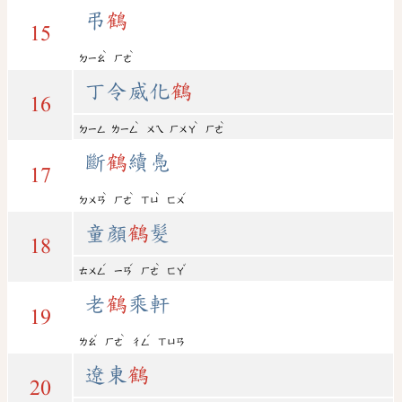
弔
鶴
15
ˋ
ˋ
ㄉㄧㄠ
ㄏㄜ
丁令威化
鶴
16
ˋ
ˋ
ˋ
ㄉㄧㄥ
ㄌㄧㄥ
ㄨㄟ
ㄏㄨㄚ
ㄏㄜ
斷
鶴
續鳧
17
ˋ
ˋ
ˋ
ˊ
ㄉㄨㄢ
ㄏㄜ
ㄒㄩ
ㄈㄨ
童顏
鶴
髮
18
ˊ
ˊ
ˋ
ˇ
ㄊㄨㄥ
ㄧㄢ
ㄏㄜ
ㄈㄚ
老
鶴
乘軒
19
ˇ
ˋ
ˊ
ㄌㄠ
ㄏㄜ
ㄔㄥ
ㄒㄩㄢ
遼東
鶴
20