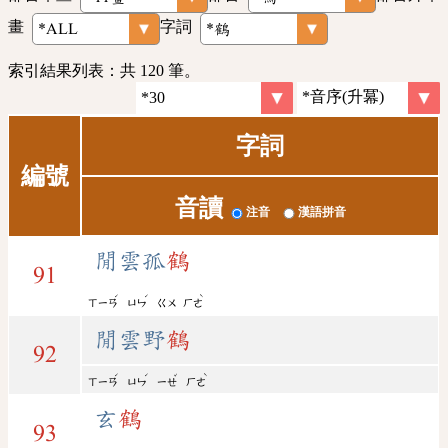
畫
字詞
索引結果列表：共 120 筆。
字詞
編號
音讀
注音
漢語拼音
閒雲孤
鶴
91
ˊ
ˊ
ˋ
ㄒㄧㄢ
ㄩㄣ
ㄍㄨ
ㄏㄜ
閒雲野
鶴
92
ˊ
ˊ
ˇ
ˋ
ㄒㄧㄢ
ㄩㄣ
ㄧㄝ
ㄏㄜ
玄
鶴
93