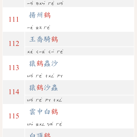
ˋ
ˊ
ˋ
ˋ
ㄧㄢ
ㄌㄨㄣ
ㄏㄜ
ㄩㄢ
揚州
鶴
111
ˊ
ˋ
ㄧㄤ
ㄓㄡ
ㄏㄜ
王喬騎
鶴
112
ˊ
ˊ
ˊ
ˋ
ㄨㄤ
ㄑㄧㄠ
ㄑㄧ
ㄏㄜ
猿
鶴
蟲沙
113
ˊ
ˋ
ˊ
ㄩㄢ
ㄏㄜ
ㄔㄨㄥ
ㄕㄚ
猿
鶴
沙蟲
114
ˊ
ˋ
ˊ
ㄩㄢ
ㄏㄜ
ㄕㄚ
ㄔㄨㄥ
雲中白
鶴
115
ˊ
ˊ
ˋ
ㄩㄣ
ㄓㄨㄥ
ㄅㄞ
ㄏㄜ
白頂
鶴