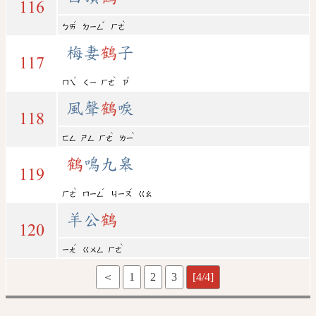
116
ˊ
ˇ
ˋ
ㄅㄞ
ㄉㄧㄥ
ㄏㄜ
梅妻
鶴
子
117
ˊ
ˋ
ˇ
ㄇㄟ
ㄑㄧ
ㄏㄜ
ㄗ
風聲
鶴
唳
118
ˋ
ˋ
ㄈㄥ
ㄕㄥ
ㄏㄜ
ㄌㄧ
鶴
鳴九皋
119
ˋ
ˊ
ˇ
ㄏㄜ
ㄇㄧㄥ
ㄐㄧㄡ
ㄍㄠ
羊公
鶴
120
ˊ
ˋ
ㄧㄤ
ㄍㄨㄥ
ㄏㄜ
＜
1
2
3
[4/4]