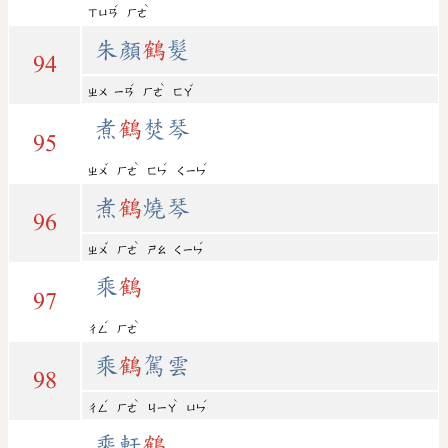
ˊ
ˋ
ㄒㄩㄢ
ㄏㄜ
朱顏
鶴
髮
94
ˊ
ˋ
ˇ
ㄓㄨ
ㄧㄢ
ㄏㄜ
ㄈㄚ
煮
鶴
焚琴
95
ˇ
ˋ
ˊ
ˊ
ㄓㄨ
ㄏㄜ
ㄈㄣ
ㄑㄧㄣ
煮
鶴
燒琴
96
ˇ
ˋ
ˊ
ㄓㄨ
ㄏㄜ
ㄕㄠ
ㄑㄧㄣ
乘
鶴
97
ˊ
ˋ
ㄔㄥ
ㄏㄜ
乘
鶴
駕雲
98
ˊ
ˋ
ˋ
ˊ
ㄔㄥ
ㄏㄜ
ㄐㄧㄚ
ㄩㄣ
乘軒
鶴