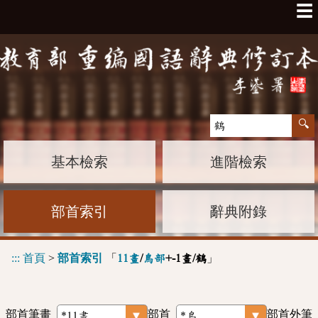
☰
基本檢索
進階檢索
部首索引
辭典附錄
:::
首頁
>
部首索引
「
」
11畫
/
鳥部
+-1畫/鶴
部首筆畫
部首
部首外筆