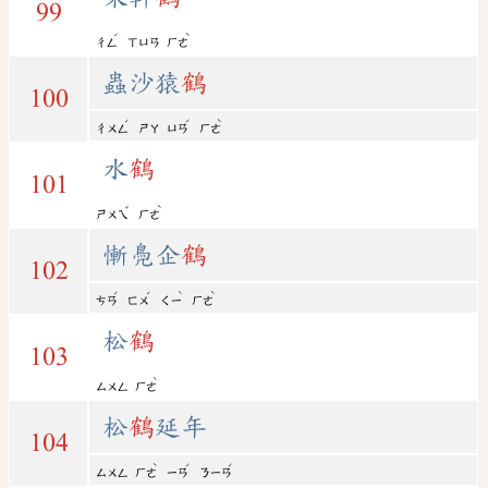
99
ˊ
ˋ
ㄔㄥ
ㄒㄩㄢ
ㄏㄜ
蟲沙猿
鶴
100
ˊ
ˊ
ˋ
ㄔㄨㄥ
ㄕㄚ
ㄩㄢ
ㄏㄜ
水
鶴
101
ˇ
ˋ
ㄕㄨㄟ
ㄏㄜ
慚鳧企
鶴
102
ˊ
ˊ
ˋ
ˋ
ㄘㄢ
ㄈㄨ
ㄑㄧ
ㄏㄜ
松
鶴
103
ˋ
ㄙㄨㄥ
ㄏㄜ
松
鶴
延年
104
ˋ
ˊ
ˊ
ㄙㄨㄥ
ㄏㄜ
ㄧㄢ
ㄋㄧㄢ