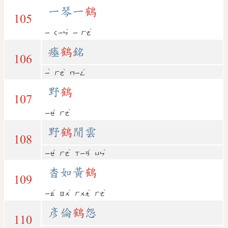
一琴一
鶴
105
ˊ
ˋ
ㄧ
ㄑㄧㄣ
ㄧ
ㄏㄜ
瘞
鶴
銘
106
ˋ
ˋ
ˊ
ㄧ
ㄏㄜ
ㄇㄧㄥ
野
鶴
107
ˇ
ˋ
ㄧㄝ
ㄏㄜ
野
鶴
閒雲
108
ˇ
ˋ
ˊ
ˊ
ㄧㄝ
ㄏㄜ
ㄒㄧㄢ
ㄩㄣ
杳如黃
鶴
109
ˇ
ˊ
ˊ
ˋ
ㄧㄠ
ㄖㄨ
ㄏㄨㄤ
ㄏㄜ
彥倫
鶴
怨
110